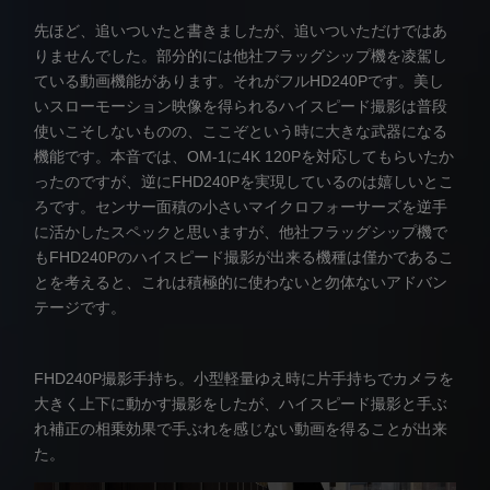
先ほど、追いついたと書きましたが、追いついただけではあ
りませんでした。部分的には他社フラッグシップ機を凌駕し
ている動画機能があります。それがフルHD240Pです。美し
いスローモーション映像を得られるハイスピード撮影は普段
使いこそしないものの、ここぞという時に大きな武器になる
機能です。本音では、OM-1に4K 120Pを対応してもらいたか
ったのですが、逆にFHD240Pを実現しているのは嬉しいとこ
ろです。センサー面積の小さいマイクロフォーサーズを逆手
に活かしたスペックと思いますが、他社フラッグシップ機で
もFHD240Pのハイスピード撮影が出来る機種は僅かであるこ
とを考えると、これは積極的に使わないと勿体ないアドバン
テージです。
FHD240P撮影手持ち。小型軽量ゆえ時に片手持ちでカメラを
大きく上下に動かす撮影をしたが、ハイスピード撮影と手ぶ
れ補正の相乗効果で手ぶれを感じない動画を得ることが出来
た。