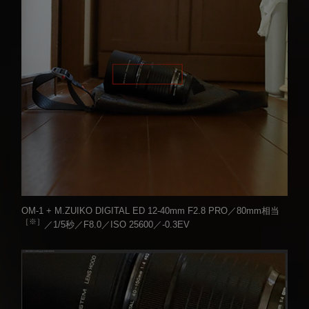
OM-1 + M.ZUIKO DIGITAL ED 12-40mm F2.8 PRO／80mm相当
［※］
／1/5秒／F8.0／ISO 25600／-0.3EV