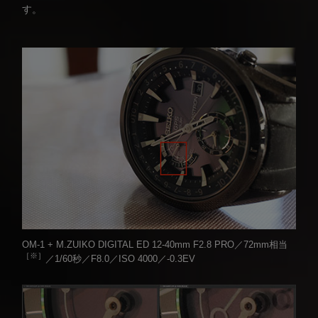
す。
OM-1 + M.ZUIKO DIGITAL ED 12-40mm F2.8 PRO／72mm相当
［※］
／1/60秒／F8.0／ISO 4000／-0.3EV