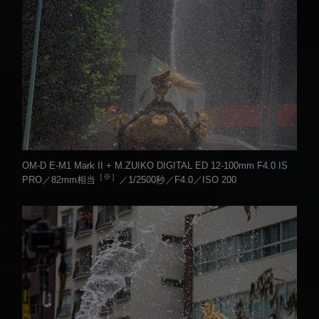
OM-D E-M1 Mark II + M.ZUIKO DIGITAL ED 12-100mm F4.0 IS
［※］
PRO／82mm相当
／1/2500秒／F4.0／ISO 200