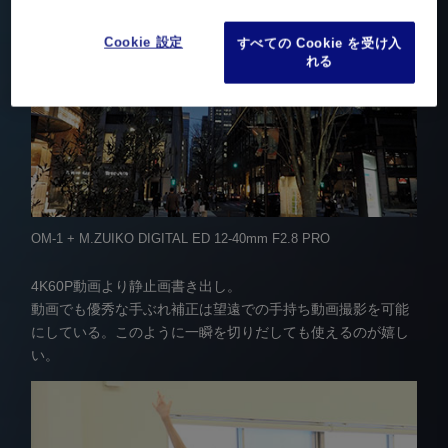
Cookie 設定
すべての Cookie を受け入
れる
OM-1 + M.ZUIKO DIGITAL ED 12-40mm F2.8 PRO
4K60P動画より静止画書き出し。
動画でも優秀な手ぶれ補正は望遠での手持ち動画撮影を可能
にしている。このように一瞬を切りだしても使えるのが嬉し
い。