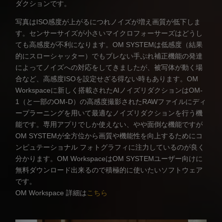
ダクションです。
写真はISO感度が上がるにつれノイズが増え画質が低下しま
す。センサーサイズが小さいマイクロフォーサーズはどうし
ても高感度が不利になります。OM SYSTEMは低感度（結果
的にスローシャッター）でもブレない手ぶれ補正機能の発達
によってノイズへの対応をしてきましたが、被写体が動く場
合など、高感度ISOを設定せざる得ない時もあります。OM
Workspaceに新しく搭載されたAIノイズリダクションはOM-
1（と一部のOM-D）の高感度撮影されたRAWファイルにディ
ープラーニングを用いて最適なノイズリダクションを行う機
能です。専用アプリでしか使えない、やや面倒な機能ですが
OM SYSTEMが全方位から画質や機能性を向上するためにコ
ンピュテーショナル フォトグラフィに注力しているのが良く
分かります。OM WorkspaceはOM SYSTEMユーザー向けに
無料ダウンロード出来るので積極的に使いたいソフトウェア
です。
OM Workspace 詳細は
こちら