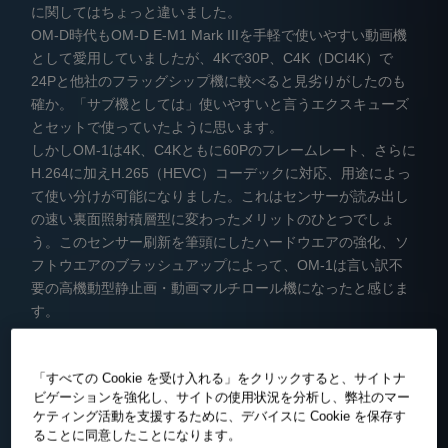
に関してはちょっと違いました。
OM-D時代もOM-D E-M1 Mark IIIを手軽で使いやすい動画機
として愛用していましたが、4Kで30P、C4K（DCI4K）で
24Pと他社のフラッグシップ機に較べると見劣りがしたのも
確か。「サブ機としては」使いやすいと言うエクスキューズ
とセットで使っていたように思います。
しかしOM-1は4K、C4Kともに60Pのフレームレート、さらに
H.264に加えH.265（HEVC）コーデックに対応、用途によっ
て使い分けが可能になりました。これはセンサーが読み出し
の速い裏面照射積層型に変わったメリットのひとつでしょ
う。このセンサー刷新を筆頭にしたハードウエアの強化、ソ
フトウエアのブラッシュアップによって、OM-1は言い訳不
要の高機動型静止画・動画マルチロール機になったと感じま
す。
4K60P動画より静止画書き出し 感度ISO4000。
「すべての Cookie を受け入れる」をクリックすると、サイトナ
ビゲーションを強化し、サイトの使用状況を分析し、弊社のマー
動画撮影時も高感度画質が改善されているので、ISO4000撮
ケティング活動を支援するために、デバイスに Cookie を保存す
影の4K動画から静止画を切りだしても実用に耐える。
ることに同意したことになります。