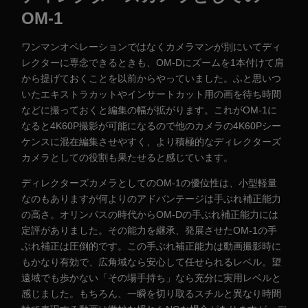
OM-1
ワンマンオペレーションではなくカメラマンが別にいてディ
レクターに専念できるときも、OM-Dにズームを1本付けて肩
から提げておくことを以前からやっていました。ふと思いつ
いたエキストラカットやインサートカット用の画を待ち時間
などに撮っておくと編集の幅が拡がります。これがOM-1に
なると4K60P撮影が可能になるので他のカメラの4K60Pシー
ケンスに混在編集させやすく、より積極的なディレクターズ
カメラとしての役割も果たせると感じています。
ディレクターズカメラとしてのOM-1の優位性は、小型軽量
なのもありますが何よりのアドバンテージは手ぶれ補正能力
の高さ。オリンパスの時代からOM-Dの手ぶれ補正能力には
定評がありました。その能力を継承、発展させたOM-1の手
ぶれ補正は圧倒的です。この手ぶれ補正能力は動画撮影時に
もかなり有効で、広角域なら安心して任せられるレベル。望
遠域でも歩かない「その場手持ち」なら充分に実用レベルと
感じました。もちろん、一瞬を切り取るスチルと異なり時間