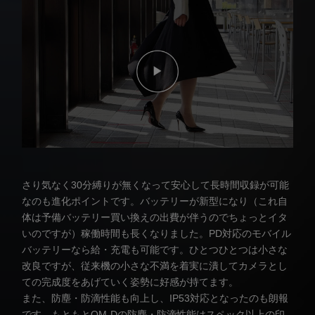
さり気なく30分縛りが無くなって安心して長時間収録が可能
なのも進化ポイントです。バッテリーが新型になり（これ自
体は予備バッテリー買い換えの出費が伴うのでちょっとイタ
いのですが）稼働時間も長くなりました。PD対応のモバイル
バッテリーなら給・充電も可能です。ひとつひとつは小さな
改良ですが、従来機の小さな不満を着実に潰してカメラとし
ての完成度をあげていく姿勢に好感が持てます。
また、防塵・防滴性能も向上し、IP53対応となったのも朗報
です。もともとOM-Dの防塵・防滴性能はスペック以上の印