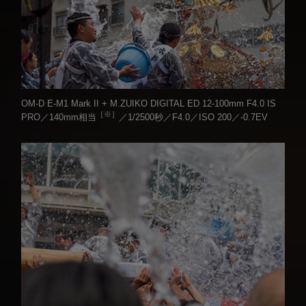
OM-D E-M1 Mark II + M.ZUIKO DIGITAL ED 12-100mm F4.0 IS
［※］
PRO／140mm相当
／1/2500秒／F4.0／ISO 200／-0.7EV