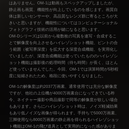
はありません。OM-1は動画もスペックアップしましたが、
静止画も画質、機能性が向上しているのを感じます。画質自
体は新しいセンサーや、高品質なレンズ群に寄るところが大
きいと思いますが、機能性についてはコンピュテーショナル
フォトグラフィ技術の活用が鍵になると思います。
OM-Dシリーズは以前から複数枚の写真を連写・合成するこ
とで解像度を向上させるハイレゾショット機能、ピントの合
う範囲（被写界深度）を拡大する深度合成機能、を実用化し
ていましたが、深度合成機能は使っていたもののハイレゾシ
ョット機能は撮影後の処理時間（待ち時間）が長く、ほとん
ど使っていませんでした。今回、OM-1では演算時間が5秒程
度に短縮されたため、格段に使いやすくなりました。
OM-1の解像度は約2037万画素、通常使用では充分な解像度
ですが、他社の上位機が4000万画素台になってきている昨
今、ネイチャー撮影や商品撮影で同等の解像度が欲しい場合
もあります。さらにハイレゾショット時は、ノイズ軽減効果
もあり低ノイズな画像が得られます。手持ちで5000万画素、
三脚使用なら8000万画素の静止画を得られるハイレゾショッ
ト機能はOM-1の飛び道具として実用的になった感がありま