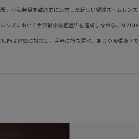
高画質、小型軽量を徹底的に追求した新しい望遠ズームレンズ M.ZUIKO 
[1]
ムレンズにおいて世界最小最軽量
を達成しながら、M.ZUIKO D
性能はIP53に対応し、手軽に持ち運べ、あらゆる環境下