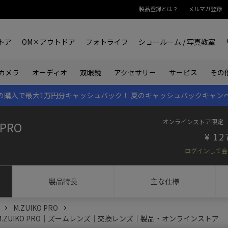
製品登録とは？
メルマガ登録
トア
OM×アウトドア
フォトライフ
ショールーム / 写真教室
双眼鏡
カメラ
オーディオ
アクセサリー
サービス
その
rk IIの購入で最大1万円分キャッシュバック！
夏のキャッシュバックキャン
オンラインストア限定
 PRO
12
ログイン
して会
製品特長
主な仕様
M.ZUIKO PRO
.0 PRO｜M.ZUIKO PRO｜ズームレンズ｜交換レンズ｜製品・オンラインストア