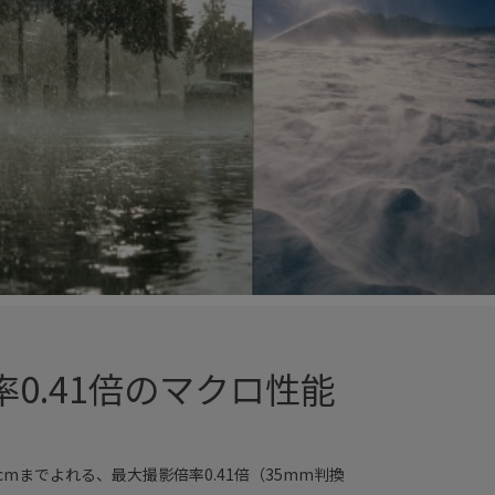
0.41倍のマクロ性能
cmまでよれる、最大撮影倍率0.41倍（35mm判換