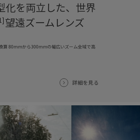
型化を両立した、世界
望遠ズームレンズ
1]
換算 80mmから300mmの幅広いズーム全域で高
。
詳細を見る