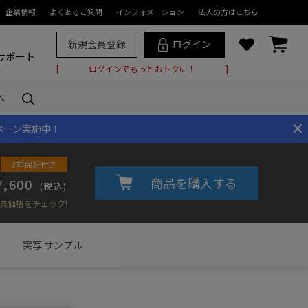
企業情報
よくあるご質問
インフォメーション
法人の方はこちら
新規会員登録
ログイン
サポート
ログインでもっとおトクに！
他
×
ペーン実施中！
3年保証付き
商品を購入する
7,600
(税込)
員価格をチェック!
実写
サンプル