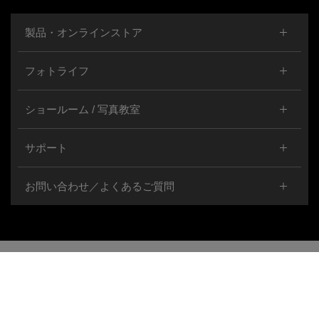
製品・オンラインストア
フォトライフ
ショールーム / 写真教室
サポート
お問い合わせ／よくあるご質問
ご利用
個人情報の取り扱
特定商取引に基
Cookie
企業
Cookies
条件
いについて
づく表示
設定
情報