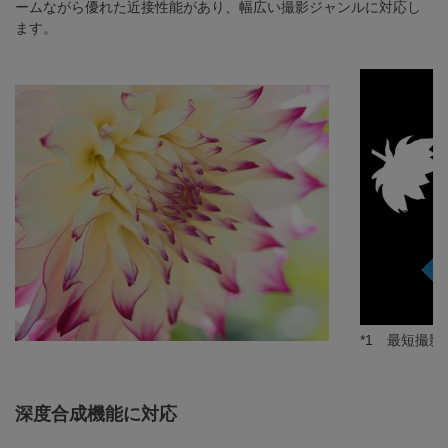
ームながら優れた近接性能があり、幅広い撮影ジャンルに対応し
ます。
*1 最短撮影
深度合成機能に対応