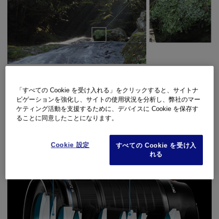
好評のM.ZUIKO DIGITAL ED 40-150mm F2.8 PRO の性能に迫る
「すべての Cookie を受け入れる」をクリックすると、サイトナ
べく、9群15枚（EDレンズ2枚、スーパーEDレンズ1枚、HRレン
ビゲーションを強化し、サイトの使用状況を分析し、弊社のマー
ズ1枚など）のレンズ設計により高解像を実現すると共に、望遠レ
ケティング活動を支援するために、デバイスに Cookie を保存す
ンズの課題である色収差を徹底的に抑え、加えてゴースト、フレ
ることに同意したことになります。
ア耐性も高め小型ながらも優れた描写力を発揮します。
Cookie 設定
すべての Cookie を受け入
れる