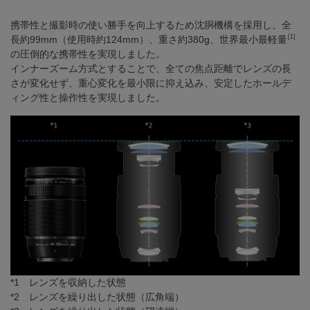
携帯性と撮影時の使い勝手を向上するため沈胴機構を採用し、全
[1]
長約99mm（使用時約124mm）、重さ約380g、世界最小最軽量
の圧倒的な携帯性を実現しました。
インナーズーム方式とすることで、全ての焦点距離でレンズの長
さが変化せず、重心変化を最小限に抑え込み、安定したホールデ
ィング性と操作性を実現しました。
*1 レンズを収納した状態
*2 レンズを繰り出した状態（広角端）