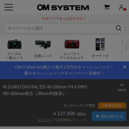
ログインでもっとおトクに！
デジタル
コンパクト
交換レンズ
オーディオ
双
一眼カメラ
デジタルカメラ
×
OM-5 Mark IIの購入で最大1万円分キャッシュバック！
夏のキャッシュバックキャンペーン実施中！
M.ZUIKO DIGITAL ED 40-150mm F4.0 PRO
/80-300mm相当（35mm判換算）
3年保証付き
オンラインストア限定
127,600
(税込)
商品を購入する
ログイン
して会員価格をチェック!