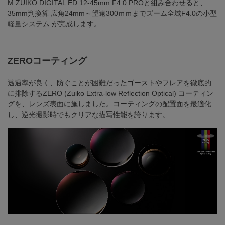
M.ZUIKO DIGITAL ED 12-45mm F4.0 PROと組み合わせると、
35mm判換算 広角24mm～望遠300ｍｍまでズーム全域F4.0の小型
軽量システム が完成します。
ZEROコーティング
透過率が良く、防ぐことが困難だったゴーストやフレアを徹底的
に排除するZERO (Zuiko Extra-low Reflection Optical) コーティン
グを、レンズ表面に施しました。コーティングの配置面を最適化
し、逆光撮影時でもクリアな描写性能を誇ります。