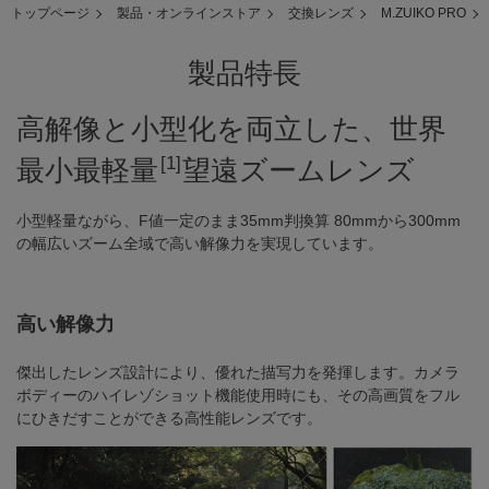
トップページ
製品・オンラインストア
交換レンズ
M.ZUIKO PRO
製品特長
高解像と小型化を両立した、世界
[1]
最小最軽量
望遠ズームレンズ
小型軽量ながら、F値一定のまま35mm判換算 80mmから300mm
の幅広いズーム全域で高い解像力を実現しています。
高い解像力
傑出したレンズ設計により、優れた描写力を発揮します。カメラ
ボディーのハイレゾショット機能使用時にも、その高画質をフル
にひきだすことができる高性能レンズです。