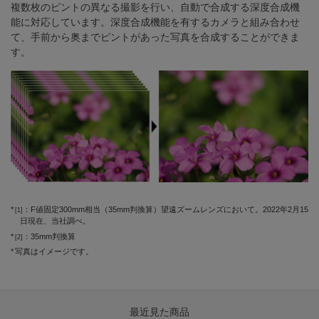
複数枚のピントの異なる撮影を行い、自動で合成する深度合成機
能に対応しています。深度合成機能を有するカメラと組み合わせ
て、手前から奥までピントがあった写真を合成することができま
す。
：F値固定300mm相当（35mm判換算）望遠ズームレンズにおいて。2022年2月15
[1]
日現在、当社調べ。
：35mm判換算
[2]
写真はイメージです。
最近見た商品