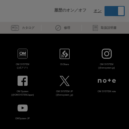
履歴のオン／オフ
オン
カタログ
修理
取扱説明書
OM SYSTEM
OI.Share
OM SYSTEM
公式アプリ
(@omsystem.jp)
OM System
OM SYSTEM JP
OM SYSTEM note
(@OMSYSTEMJapan)
(@omsystem_jp)
OMSystem JP