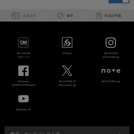
カタログ
修理
取扱説明書
OM SYSTEM
OI.Share
OM SYSTEM
公式アプリ
(@omsystem.jp)
OM System
OM SYSTEM JP
OM SYSTEM note
(@OMSYSTEMJapan)
(@omsystem_jp)
OMSystem JP