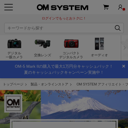
ログインでもっとおトクに！
デジタル
コンパクト
交換レンズ
オーディオ
双
一眼カメラ
デジタルカメラ
×
OM-5 Mark IIの購入で最大1万円分キャッシュバック！
夏のキャッシュバックキャンペーン実施中！
トップページ
製品・オンラインストア
OM SYSTEM アフィリエイト・