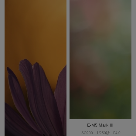
E-M5 Mark Ⅲ
ISO200
1/250秒
F4.0