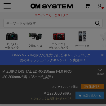
ログインでもっとおトクに！
デジタル
コンパクト
交換レンズ
オーディオ
双
一眼カメラ
デジタルカメラ
×
OM-5 Mark IIの購入で最大1万円分キャッシュバック！
夏のキャッシュバックキャンペーン実施中！
M.ZUIKO DIGITAL ED 40-150mm F4.0 PRO
/80-300mm相当（35mm判換算）
3年保証付き
オンラインストア限定
127,600
(税込)
商品を購入する
ログイン
して会員価格をチェック!