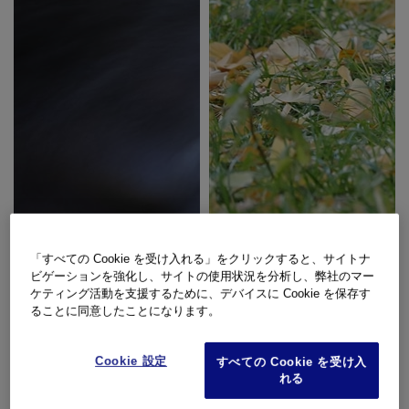
「すべての Cookie を受け入れる」をクリックすると、サイトナ
ビゲーションを強化し、サイトの使用状況を分析し、弊社のマー
ケティング活動を支援するために、デバイスに Cookie を保存す
ることに同意したことになります。
OM-1
OM-1
Cookie 設定
すべての Cookie を受け入
ISO200
8秒
F14
ISO1600
1/640秒
F4.0
れる
撮影：清家 道子
AI被写体認識AF（犬・猫）