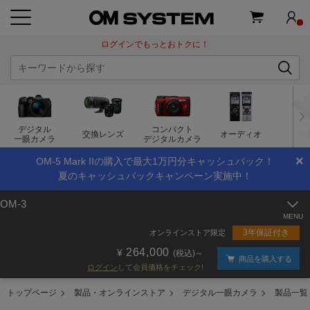
ログインでもっとおトクに！
デジタル
コンパクト
交換レンズ
オーディオ
双
一眼カメラ
デジタルカメラ
×
OM-5 Mark IIの購入で最大1万円分キャッシュバック！
夏のキャッシュバックキャンペーン実施中！
OM-3
3年保証付き
オンラインストア限定
264,000
(税込)～
商品を購入する
ログイン
して会員価格をチェック!
トップページ
製品・オンラインストア
デジタル一眼カメラ
製品一覧 |