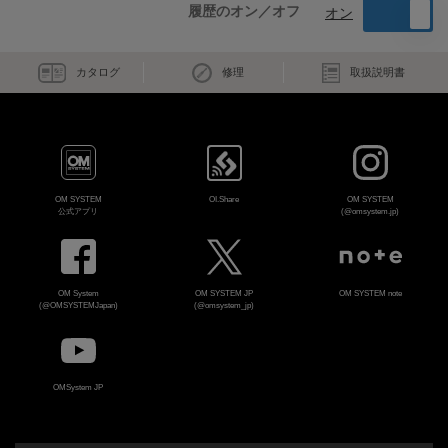
履歴のオン／オフ
オン
カタログ
修理
取扱説明書
OM SYSTEM
OI.Share
OM SYSTEM
公式アプリ
(@omsystem.jp)
OM System
OM SYSTEM JP
OM SYSTEM note
(@OMSYSTEMJapan)
(@omsystem_jp)
OMSystem JP