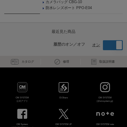
カメラバッグ CBG-10
防水レンズポート PPO-E04
最近見た商品
履歴のオン／オフ
オン
カタログ
修理
取扱説明書
OM SYSTEM
OI.Share
OM SYSTEM
公式アプリ
(@omsystem.jp)
OM System
OM SYSTEM JP
OM SYSTEM note