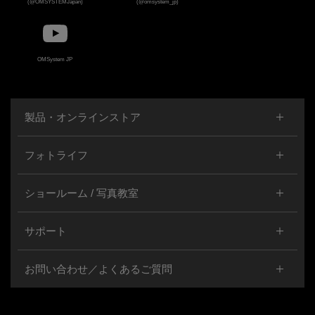
(@OMSYSTEMJapan)
(@omsystem_jp)
OMSystem JP
製品・オンラインストア
フォトライフ
ショールーム / 写真教室
サポート
お問い合わせ／よくあるご質問