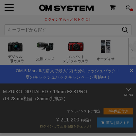
ログインでもっとおトクに！
デジタル
コンパクト
交換レンズ
オーディオ
双
一眼カメラ
デジタルカメラ
×
OM-5 Mark IIの購入で最大1万円分キャッシュバック！
夏のキャッシュバックキャンペーン実施中！
M.ZUIKO DIGITAL ED 7-14mm F2.8 PRO
/14-28mm相当（35mm判換算）
3年保証付き
オンラインストア限定
211,200
(税込)
商品を購入する
ログイン
して会員価格をチェック!