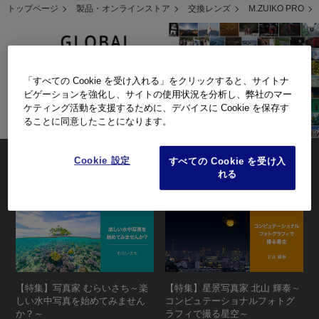
トップページ
製品・オンラインストア
交換レンズ
M.ZUIKO PRO
「すべての Cookie を受け入れる」をクリックすると、サイトナ
ビゲーションを強化し、サイトの使用状況を分析し、弊社のマー
ケティング活動を支援するために、デバイスに Cookie を保存す
ることに同意したことになります。
Cookie 設定
すべての Cookie を受け入
PICK UP
れる
【特集】写真家 むらいさち～楽
【特集】星景写真家 北山 輝泰～
しい水中写真を始めてみません
コンピュテーショナルフォトグ
か？～
ラフィで撮る星空～