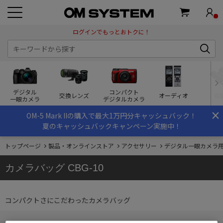
ログインでもっとおトクに！
デジタル
コンパクト
交換レンズ
オーディオ
双
一眼カメラ
デジタルカメラ
×
OM-5 Mark IIの購入で最大1万円分キャッシュバック！
夏のキャッシュバックキャンペーン実施中！
トップページ
製品・オンラインストア
アクセサリー
デジタル一眼カメラ
カメラバッグ CBG-10
コンパクトさにこだわったカメラバッグ