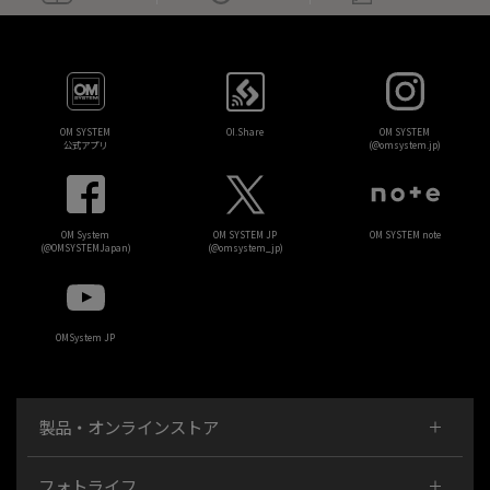
OM SYSTEM
OI.Share
OM SYSTEM
公式アプリ
(@omsystem.jp)
OM System
OM SYSTEM JP
OM SYSTEM note
(@OMSYSTEMJapan)
(@omsystem_jp)
OMSystem JP
製品・オンラインストア
フォトライフ