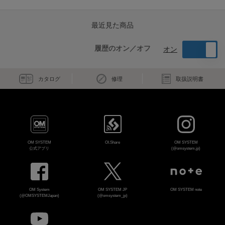
最近見た商品
履歴のオン／オフ
オン
カタログ
修理
取扱説明書
OM SYSTEM
OI.Share
OM SYSTEM
公式アプリ
(@omsystem.jp)
OM System
OM SYSTEM JP
OM SYSTEM note
(@OMSYSTEMJapan)
(@omsystem_jp)