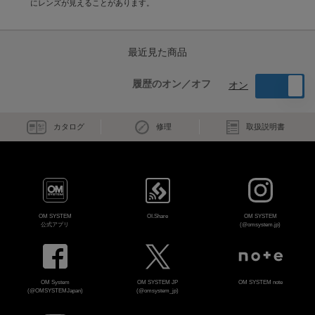
にレンズが見えることがあります。
最近見た商品
履歴のオン／オフ
オン
カタログ
修理
取扱説明書
OM SYSTEM
OI.Share
OM SYSTEM
公式アプリ
(@omsystem.jp)
OM System
OM SYSTEM JP
OM SYSTEM note
(@OMSYSTEMJapan)
(@omsystem_jp)