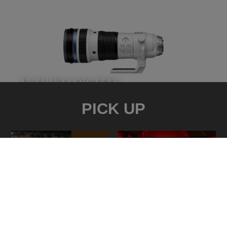
M.ZUIKO DIGITAL
ED 150-400mm F4.5 TC1.25x IS PRO
PICK UP
望遠撮影に比類なき自由を
【特集】>写真家 菅原 貴徳
【特集】OM SYSTEM OM-1
～野鳥写真を「作品」にする要
Mark II × 航空写真家 青木 勝
素とステップ～
～瞬間を逃さない、飛行機撮影
におけるOM SYSTEMの魅力～