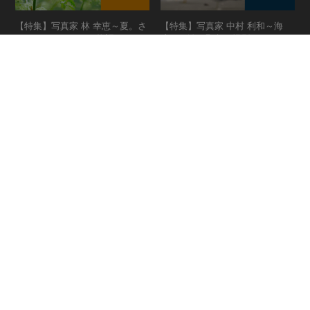
野鳥の自然な表情やしぐさが撮影可能
【特集】写真家 林 幸恵～夏。さ
【特集】写真家 中村 利和～海
さやかな、いのちの物語～
岸、干潟の野鳥を撮影してみよ
う～
more
more