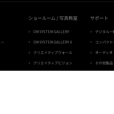
ショールーム / 写真教室
サポート
OM SYSTEM GALLERY
デジタル一
ュー
OM SYSTEM GALLERY II
コンパクト
と
クリエイティブウォール
オーディオ
クリエイティブビジョン
その他製品
MBERS会員登録
ショールームお知らせ
修理につい
ショールームイベント
MBERS会員規約
写真講座（OM SYSTEM ゼミ）
プロサービスのご案内