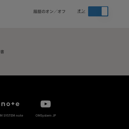
オン
履歴のオン／オフ
明書
M SYSTEM note
OMSystem JP