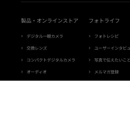
製品・オンラインストア
フォトライフ
デジタル一眼カメラ
フォトレシピ
交換レンズ
ユーザーインタビ
コンパクトデジタルカメラ
写真で伝えたいこ
オーディオ
メルマガ登録
双眼鏡
OM SYSTEM ME
アクセサリー
製品登録
サービス
OM SYSTEM ME
その他