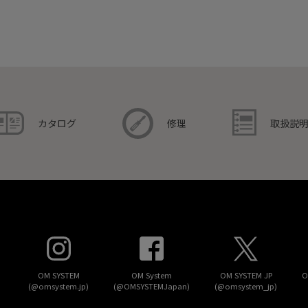
取扱説
カタログ
修理
OM SYSTEM
OM System
OM SYSTEM JP
O
(@omsystem.jp)
(@OMSYSTEMJapan)
(@omsystem_jp)