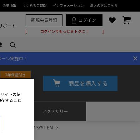
企業情報
よくあるご質問
インフォメーション
法人の方はこちら
新規会員登録
ログイン
サポート
ログインでもっとおトクに！
他
×
ペーン実施中！
3年保証付き
商品を購入する
800
(税込)～
員価格をチェック!
、サイトの使
保存すること
プル
アクセサリー
PRO｜交換レンズ | OM SYSTEM