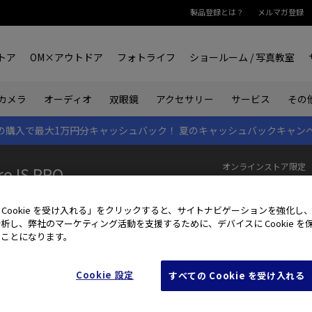
製品登録とは？
メルマガ登録
トア
OM×アウトドア
フォトライフ
ショールーム / 写真教室
双眼鏡
カメラ
オーディオ
アクセサリー
サービス
その
rk IIの購入で最大1万円分キャッシュバック！
夏のキャッシュバックキャン
オンラインストア限定
o IS PRO
184,
ログイン
して会
 Cookie を受け入れる」をクリックすると、サイトナビゲーションを強化し
析し、弊社のマーケティング活動を支援するために、デバイスに Cookie を
たことになります。
製品特長
主な仕様
実写
サン
Cookie 設定
すべての Cookie を受け入れる
M.ZUIKO PRO
M.ZUIKO DIGITAL ED 90mm F3.5 Macro IS 
 Macro IS PRO｜マクロレンズ｜交換レンズ｜製品・オンラインストア