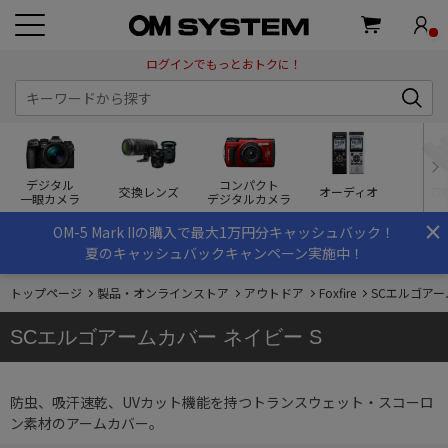
ログインでもっとおトクに！
デジタル
コンパクト
交換レンズ
オーディオ
双
一眼カメラ
デジタルカメラ
×
OM-5 Mark IIの購入で最大1万円分キャッシュバック！
夏のキャッシュバックキャンペーン実施中！
トップページ
製品・オンラインストア
アウトドア
Foxfire
SCエルゴアー
SCエルゴアームカバー ネイビー S
防虫、吸汗速乾、UVカット機能を持つトランスウェット・スコーロ
ン素材のアームカバー。