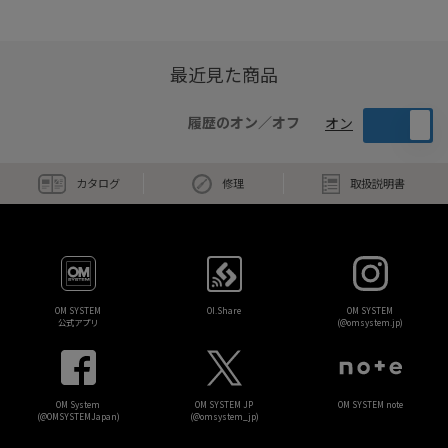
最近見た商品
履歴のオン／オフ
オン
カタログ
修理
取扱説明書
OM SYSTEM
OI.Share
OM SYSTEM
公式アプリ
(@omsystem.jp)
OM System
OM SYSTEM JP
OM SYSTEM note
(@OMSYSTEMJapan)
(@omsystem_jp)