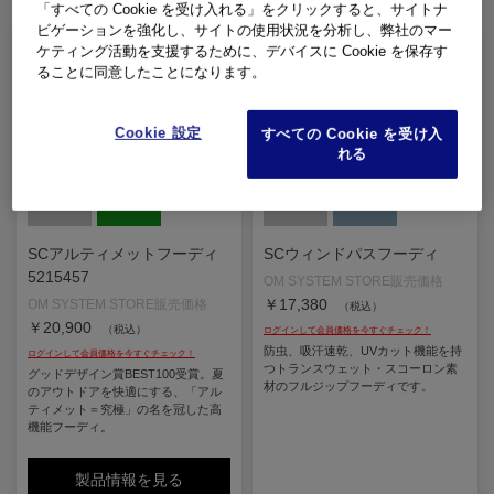
「すべての Cookie を受け入れる」をクリックすると、サイトナ
ビゲーションを強化し、サイトの使用状況を分析し、弊社のマー
ケティング活動を支援するために、デバイスに Cookie を保存す
ることに同意したことになります。
Cookie 設定
すべての Cookie を受け入
れる
SCアルティメットフーディ
SCウィンドパスフーディ
5215457
￥17,380
（税込）
￥20,900
（税込）
防虫、吸汗速乾、UVカット機能を持
つトランスウェット・スコーロン素
グッドデザイン賞BEST100受賞。夏
材のフルジップフーディです。
のアウトドアを快適にする、「アル
ティメット＝究極」の名を冠した高
機能フーディ。
製品情報を見る