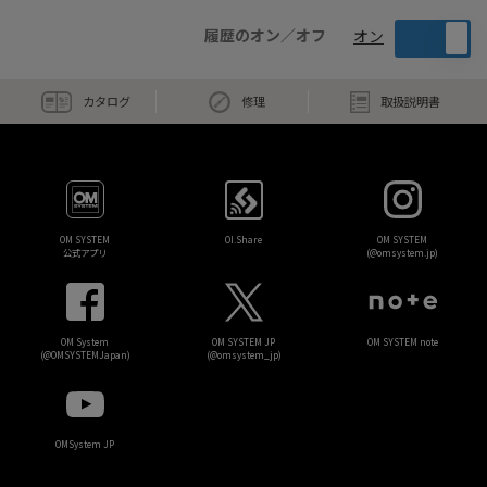
履歴のオン／オフ
オン
カタログ
修理
取扱説明書
OM SYSTEM
OI.Share
OM SYSTEM
公式アプリ
(@omsystem.jp)
OM System
OM SYSTEM JP
OM SYSTEM note
(@OMSYSTEMJapan)
(@omsystem_jp)
OMSystem JP