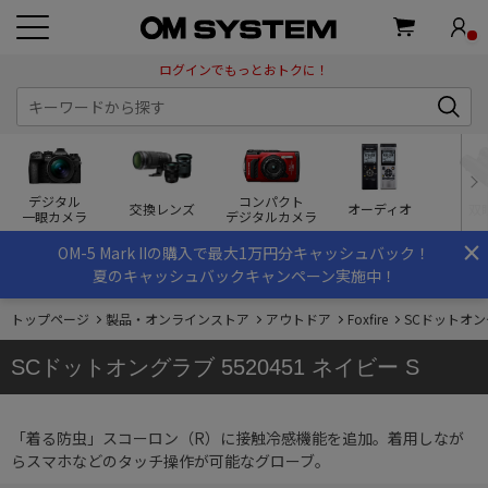
ログインでもっとおトクに！
デジタル
コンパクト
交換レンズ
オーディオ
双
一眼カメラ
デジタルカメラ
×
OM-5 Mark IIの購入で最大1万円分キャッシュバック！
夏のキャッシュバックキャンペーン実施中！
トップページ
製品・オンラインストア
アウトドア
Foxfire
SCドットオング
SCドットオングラブ 5520451 ネイビー S
「着る防虫」スコーロン（R）に接触冷感機能を追加。着用しなが
らスマホなどのタッチ操作が可能なグローブ。