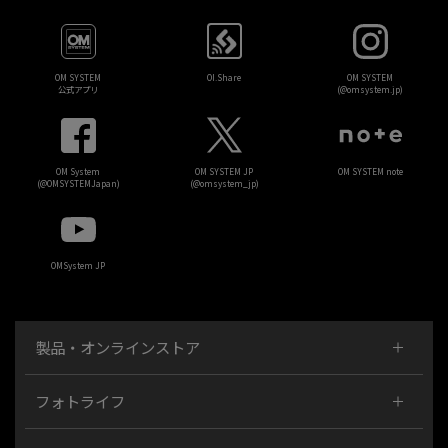
OM SYSTEM
OI.Share
OM SYSTEM
公式アプリ
(@omsystem.jp)
OM System
OM SYSTEM JP
OM SYSTEM note
(@OMSYSTEMJapan)
(@omsystem_jp)
OMSystem JP
製品・オンラインストア
フォトライフ