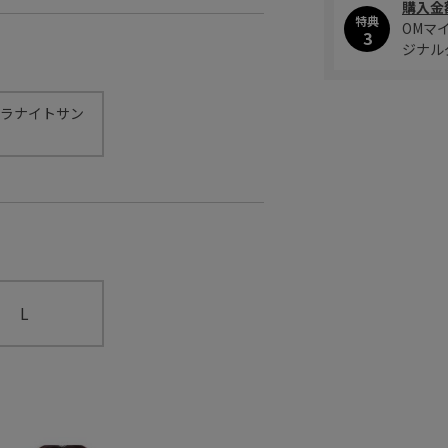
購入金
特典
OMマ
3
ジナル
ラナイトサン
L