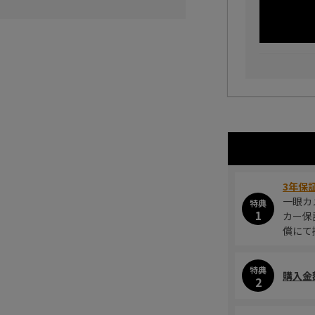
3年保
一眼カ
特典
1
カー保
償にて
特典
購入金
2