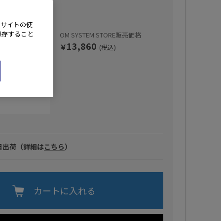
ィ(Women)
、サイトの使
保存すること
OM SYSTEM STORE販売価格
13,860
￥
(税込)
日出荷（詳細は
こちら
）
カートに入れる