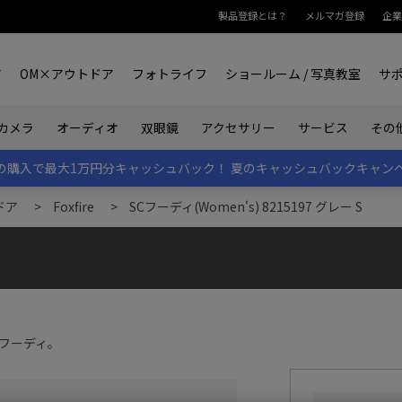
製品登録とは？
メルマガ登録
企業
ア
OM×アウトドア
フォトライフ
ショールーム / 写真教室
サ
カメラ
オーディオ
双眼鏡
アクセサリー
サービス
その
rk IIの購入で最大1万円分キャッシュバック！
夏のキャッシュバックキャン
ドア
>
Foxfire
>
SCフーディ(Women's) 8215197 グレー S
フーディ。