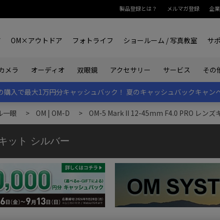
製品登録とは？
メルマガ登録
企業
ア
OM×アウトドア
フォトライフ
ショールーム / 写真教室
サ
カメラ
オーディオ
双眼鏡
アクセサリー
サービス
その
rk IIの購入で最大1万円分キャッシュバック！
夏のキャッシュバックキャン
ル一眼
>
OM | OM-D
>
OM-5 Mark II 12-45mm F4.0 PRO 
 レンズキット シルバー