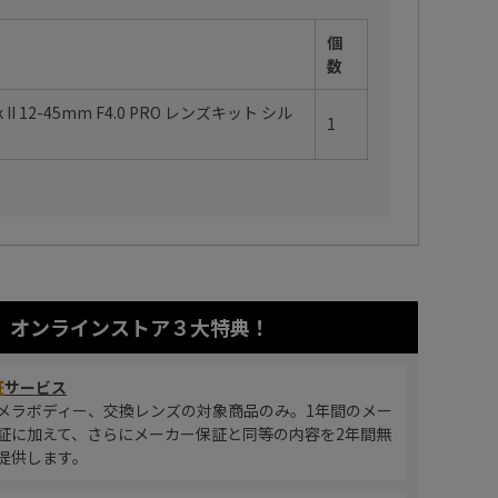
個
数
k II 12-45mm F4.0 PRO レンズキット シル
1
オンラインストア
３大特典！
証
サービス
メラボディー、交換レンズの対象商品のみ。1年間のメー
証に加えて、さらにメーカー保証と同等の内容を2年間無
提供します。