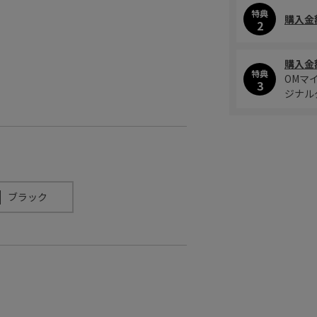
特典
購入金
2
購入金
特典
OMマ
3
ジナル
ブラック