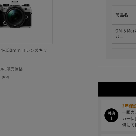
商品名
OM-5 Mar
バー
II 14-150mm Ⅱレンズキッ
STORE販売価格
(税込)
3年保
一眼カ
特典
1
カー保
償にて