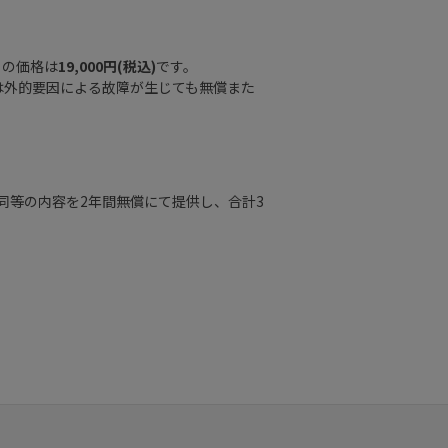
RO」の価格は
19,000円(税込)
です。
は外的要因による故障が生じても無償また
同等の内容を2年間無償にて提供し、合計3