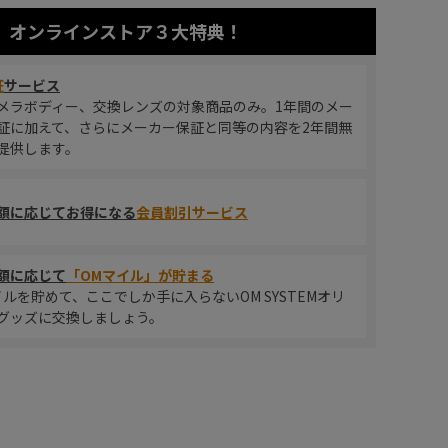
オンラインストア
３大特典！
証
サービス
メラボディー、交換レンズの対象商品のみ。1年間のメー
証に加えて、さらにメーカー保証と同等の内容を2年間無
提供します。
額に応じてお得になる
会員割引サービス
額に応じて
「OMマイル」が貯まる
イルを貯めて、ここでしか手に入らないOM SYSTEMオリ
グッズに交換しましょう。