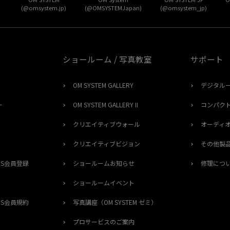
(@omsystem.jp)
(@OMSYSTEMJapan)
(@omsystem_jp)
ショールーム / 写真教室
サポート
OM SYSTEM GALLERY
デジタル
ー
OM SYSTEM GALLERY II
コンパク
クリエイティブウォール
オーディ
クリエイティブビジョン
その他製
ERS会員登録
ショールームお知らせ
修理につ
ショールームイベント
ERS会員規約
写真講座（OM SYSTEM ゼミ）
プロサービスのご案内