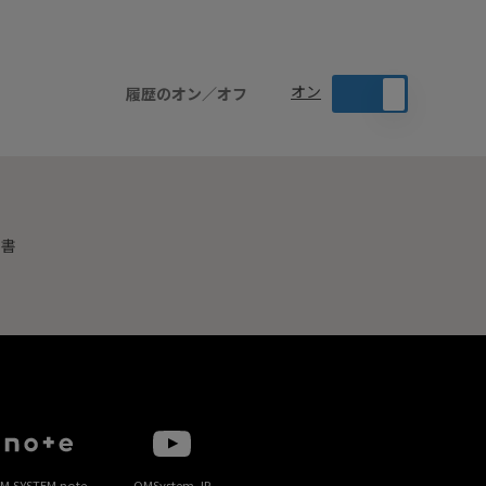
オン
履歴のオン／オフ
明書
M SYSTEM note
OMSystem JP