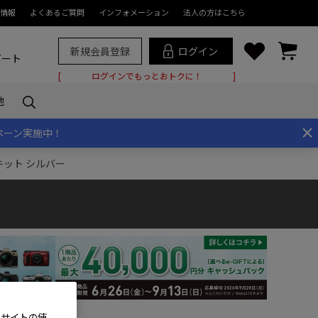
情報
よくあるご質問
インフォメーション
法人の方はこちら
新規会員登録
ログイン
ポート
ログインでもっとおトクに！
他
×
ペーン実施中！
レンズキット シルバー
、サイトの使