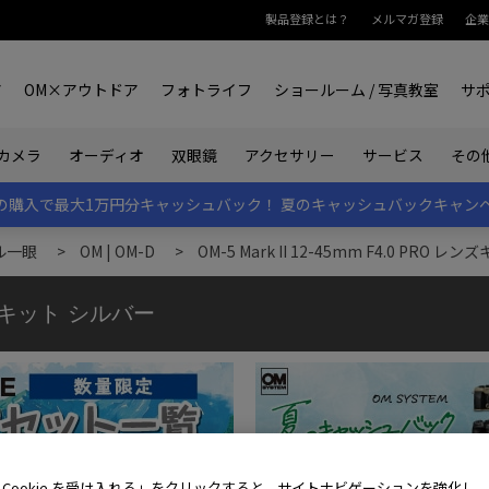
製品登録とは？
メルマガ登録
企業
ア
OM×アウトドア
フォトライフ
ショールーム / 写真教室
サ
カメラ
オーディオ
双眼鏡
アクセサリー
サービス
その
rk IIの購入で最大1万円分キャッシュバック！
夏のキャッシュバックキャン
ル一眼
>
OM | OM-D
>
OM-5 Mark II 12-45mm F4.0 PRO 
 レンズキット シルバー
 Cookie を受け入れる」をクリックすると、サイトナビゲーションを強化し