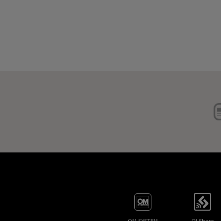
OM SYSTEM
OI.Share