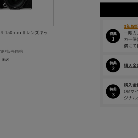
3年保
II 14-150mm Ⅱレンズキッ
一眼カ
特典
1
カー保
償にて
STORE販売価格
(税込)
特典
購入金
2
購入金
特典
OMマ
3
ジナル