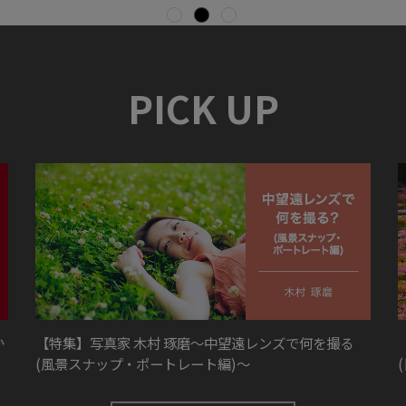
PICK UP
か
【特集】写真家 木村 琢磨～中望遠レンズで何を撮る
(風景スナップ・ポートレート編)～