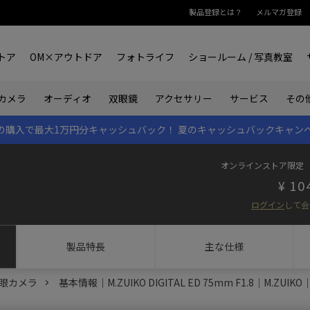
製品登録とは？
メルマガ登録
トア
OM×アウトドア
フォトライフ
ショールーム / 写真教室
双眼鏡
カメラ
オーディオ
アクセサリー
サービス
その
rk IIの購入で最大1万円分キャッシュバック！
夏のキャッシュバックキャン
オンラインストア限定
10
ログイン
して会
製品特長
主な仕様
眼カメラ
基本情報｜M.ZUIKO DIGITAL ED 75mm F1.8｜M