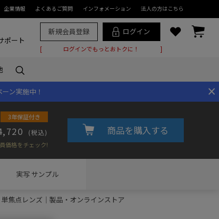
企業情報
よくあるご質問
インフォメーション
法人の方はこちら
新規会員登録
ログイン
サポート
ログインでもっとおトクに！
他
×
ペーン実施中！
3年保証付き
商品を購入する
4,720
(税込)
員価格をチェック!
実写
サンプル
.ZUIKO｜単焦点レンズ｜製品・オンラインストア