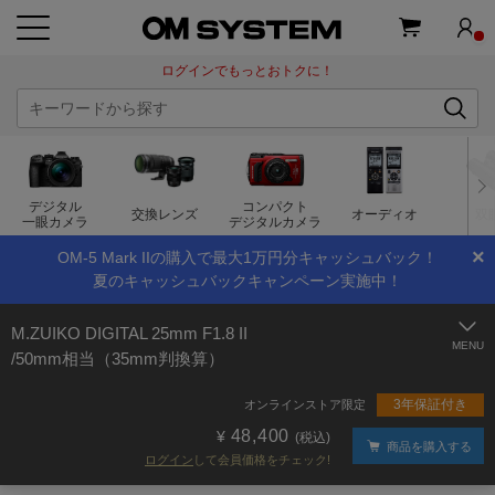
ログインでもっとおトクに！
デジタル
コンパクト
交換レンズ
オーディオ
双
一眼カメラ
デジタルカメラ
×
OM-5 Mark IIの購入で最大1万円分キャッシュバック！
夏のキャッシュバックキャンペーン実施中！
M.ZUIKO DIGITAL 25mm F1.8 II
/50mm相当（35mm判換算）
3年保証付き
オンラインストア限定
48,400
(税込)
商品を購入する
ログイン
して会員価格をチェック!