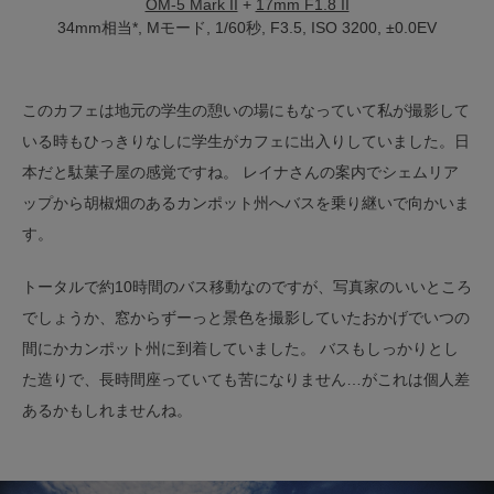
OM-5 Mark II
+
17mm F1.8 II
34mm相当*, Mモード, 1/60秒, F3.5, ISO 3200, ±0.0EV
このカフェは地元の学生の憩いの場にもなっていて私が撮影して
いる時もひっきりなしに学生がカフェに出入りしていました。日
本だと駄菓子屋の感覚ですね。 レイナさんの案内でシェムリア
ップから胡椒畑のあるカンポット州へバスを乗り継いで向かいま
す。
トータルで約10時間のバス移動なのですが、写真家のいいところ
でしょうか、窓からずーっと景色を撮影していたおかげでいつの
間にかカンポット州に到着していました。 バスもしっかりとし
た造りで、長時間座っていても苦になりません…がこれは個人差
あるかもしれませんね。