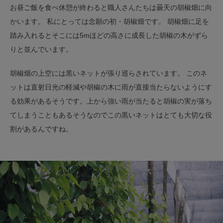
お昼ご飯を食べ休憩が終わると職人さんたちは曇天の胡椒畑に向
かいます。 私にとっては念願の初・胡椒畑です。 胡椒畑に足を
踏み入れるとそこには5mほどの高さに成長した胡椒の木がずら
りと並んでいます。
胡椒畑の上空には黒いネットが張り巡らされています。 このネ
ットは直射日光の軽減や胡椒の木に雨が直接当たらないようにす
る効果があるそうです。上から強い雨が当たると胡椒の実が落ち
てしまうこともあるそうなのでこの黒いネットはとても大切な役
割があるんですね。