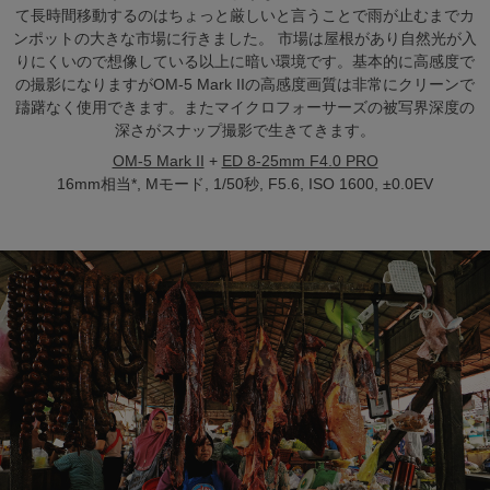
て長時間移動するのはちょっと厳しいと言うことで雨が止むまでカ
ンポットの大きな市場に行きました。 市場は屋根があり自然光が入
りにくいので想像している以上に暗い環境です。基本的に高感度で
の撮影になりますがOM-5 Mark IIの高感度画質は非常にクリーンで
躊躇なく使用できます。またマイクロフォーサーズの被写界深度の
深さがスナップ撮影で生きてきます。
OM-5 Mark II
+
ED 8-25mm F4.0 PRO
16mm相当*, Mモード, 1/50秒, F5.6, ISO 1600, ±0.0EV