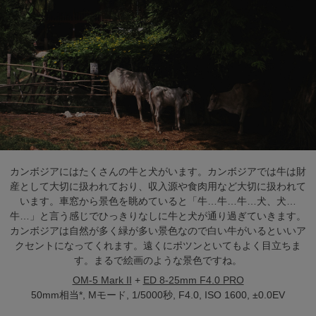
カンボジアにはたくさんの牛と犬がいます。カンボジアでは牛は財
産として大切に扱われており、収入源や食肉用など大切に扱われて
います。車窓から景色を眺めていると「牛…牛…牛…犬、犬…
牛…」と言う感じでひっきりなしに牛と犬が通り過ぎていきます。
カンボジアは自然が多く緑が多い景色なので白い牛がいるといいア
クセントになってくれます。遠くにポツンといてもよく目立ちま
す。まるで絵画のような景色ですね。
OM-5 Mark II
+
ED 8-25mm F4.0 PRO
50mm相当*, Mモード, 1/5000秒, F4.0, ISO 1600, ±0.0EV