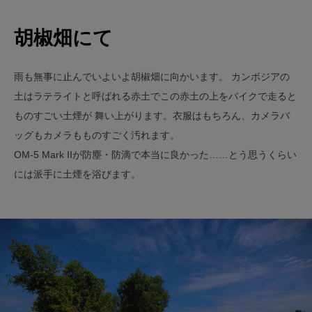
胡椒畑にて
雨も無事に止んでいよいよ胡椒畑に向かいます。 カンボジアの
土はラテライトと呼ばれる赤土でこの赤土の上をバイクで走ると
ものすごい土煙が 舞い上がります。衣服はもちろん、カメラバ
ッグもカメラもものすごく汚れます。
OM-5 Mark IIが防塵・防滴で本当に良かった……とう思うくらい
には派手に土煙を浴びます。