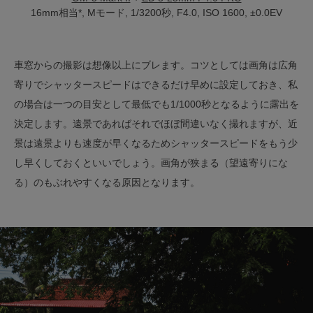
16mm相当*, Mモード, 1/3200秒, F4.0, ISO 1600, ±0.0EV
車窓からの撮影は想像以上にブレます。コツとしては画角は広角
寄りでシャッタースピードはできるだけ早めに設定しておき、私
の場合は一つの目安として最低でも1/1000秒となるように露出を
決定します。遠景であればそれでほぼ間違いなく撮れますが、近
景は遠景よりも速度が早くなるためシャッタースピードをもう少
し早くしておくといいでしょう。画角が狭まる（望遠寄りにな
る）のもぶれやすくなる原因となります。