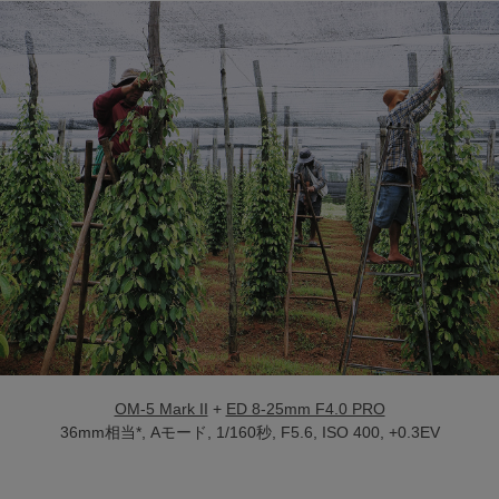
OM-5 Mark II
+
ED 8-25mm F4.0 PRO
36mm相当*, Aモード, 1/160秒, F5.6, ISO 400, +0.3EV