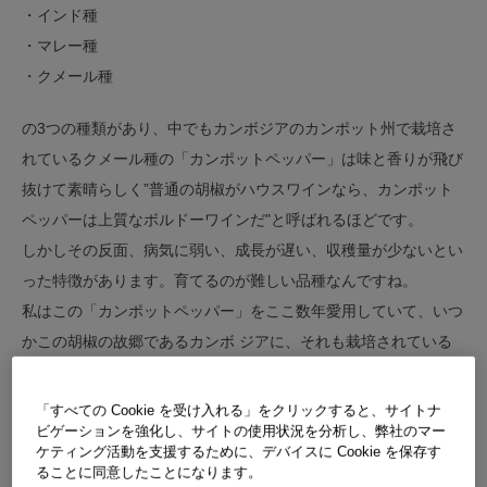
・インド種
・マレー種
・クメール種
の3つの種類があり、中でもカンボジアのカンポット州で栽培さ
れているクメール種の「カンポットペッパー」は味と香りが飛び
抜けて素晴らしく”普通の胡椒がハウスワインなら、カンポット
ペッパーは上質なボルドーワインだ"と呼ばれるほどです。
しかしその反面、病気に弱い、成長が遅い、収穫量が少ないとい
った特徴があります。育てるのが難しい品種なんですね。
私はこの「カンポットペッパー」をここ数年愛用していて、いつ
かこの胡椒の故郷であるカンボ ジアに、それも栽培されている
カンポット州の胡椒畑を自分の目で見てみたいとずっと考えてい
た。
「すべての Cookie を受け入れる」をクリックすると、サイトナ
ビゲーションを強化し、サイトの使用状況を分析し、弊社のマー
ケティング活動を支援するために、デバイスに Cookie を保存す
そんなタイミングで旅にぴったりのOM-5 Mark IIが発表され、ス
ることに同意したことになります。
ケジュール的にも今しかないと 思い私はOM-5 Mark IIを携えて