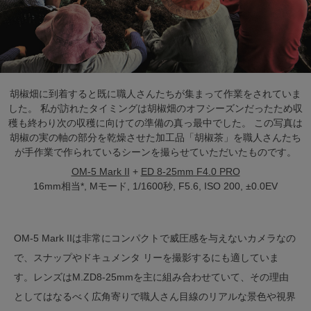
胡椒畑に到着すると既に職人さんたちが集まって作業をされていま
した。 私が訪れたタイミングは胡椒畑のオフシーズンだったため収
穫も終わり次の収穫に向けての準備の真っ最中でした。 この写真は
胡椒の実の軸の部分を乾燥させた加工品「胡椒茶」を職人さんたち
が手作業で作られているシーンを撮らせていただいたものです。
OM-5 Mark II
+
ED 8-25mm F4.0 PRO
16mm相当*, Mモード, 1/1600秒, F5.6, ISO 200, ±0.0EV
OM-5 Mark IIは非常にコンパクトで威圧感を与えないカメラなの
で、スナップやドキュメンタ リーを撮影するにも適していま
す。レンズはM.ZD8-25mmを主に組み合わせていて、その理由
としてはなるべく広角寄りで職人さん目線のリアルな景色や視界