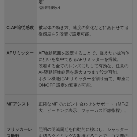
定）
記憶可能数:4
C-AF追従感度
被写体の動き方、速度の変化などにあわせて追
従感度を5 段階で設定可能。
AFリミッター
AF駆動範囲を設定することで、捉えたい被写体
に狙いを集中できるAFリミッターを搭載。
装着する全てのレンズに対して有効な、任意の
AF駆動距離範囲を最大３つまで設定可能。
ボタン機能にAFリミッターを割り当て、即座に
ON/OFF 設定の変更が可能。
MFアシスト
正確なMFでのピント合わせをサポート（MF拡
大、ピーキング表示、フォーカス距離指標）。
フリッカーレ
照明の明減周期を自動的に検出し、シャッター
ス撮影
を切るタイミングを制御することで、コマ間の