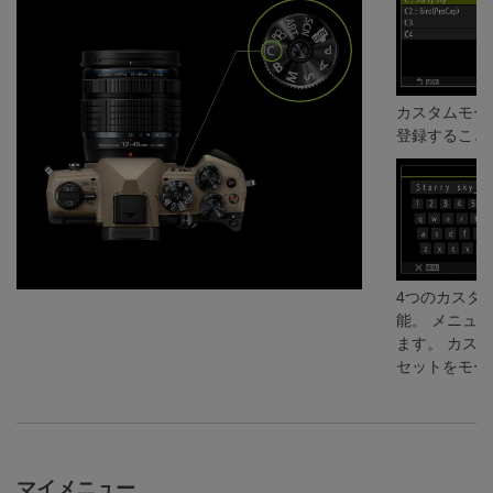
カスタムモー
登録すること
4つのカスタム設
能。 メニュ
ます。 カス
セットをモー
マイメニュー