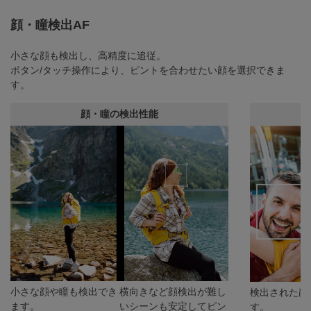
顔・瞳検出AF
小さな顔も検出し、高精度に追従。
ボタン/タッチ操作により、ピントを合わせたい顔を選択できま
す。
顔・瞳の検出性能
小さな顔や瞳も検出でき
横向きなど顔検出が難し
検出された顔
ます。
いシーンも安定してピン
す。