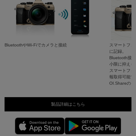
BluetoothやWi-Fiでカメラと接続
スマートフォ
に記録。
Bluetoo
小限に抑えら
スマートフォ
報取得可能で
OI.Shar
製品詳細はこちら