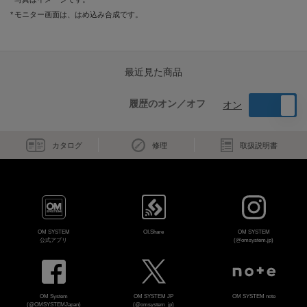
モニター画面は、はめ込み合成です。
最近見た商品
履歴のオン／オフ
オン
カタログ
修理
取扱説明書
OM SYSTEM
OI.Share
OM SYSTEM
公式アプリ
(@omsystem.jp)
OM System
OM SYSTEM JP
OM SYSTEM note
(@OMSYSTEMJapan)
(@omsystem_jp)