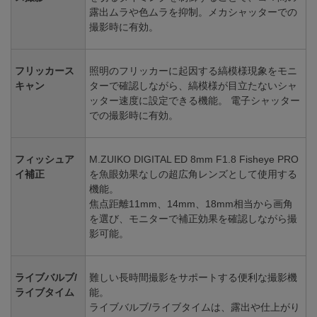
露出ムラや色ムラを抑制。メカシャッターでの
撮影時に有効。
フリッカース
照明のフリッカーに起因する縞模様現象をモニ
キャン
ターで確認しながら、縞模様が目立たないシャ
ッター速度に設定できる機能。 電子シャッター
での撮影時に有効。
フィッシュア
M.ZUIKO DIGITAL ED 8mm F1.8 Fisheye PRO
イ補正
を魚眼効果なしの超広角レンズとして使用する
機能。
焦点距離11mm、14mm、18mm相当から画角
を選び、モニターで補正効果を確認しながら撮
影可能。
ライブバルブ/
難しい長時間撮影をサポートする便利な撮影機
ライブタイム
能。
ライブバルブ/ライブタイムは、露出や仕上がり