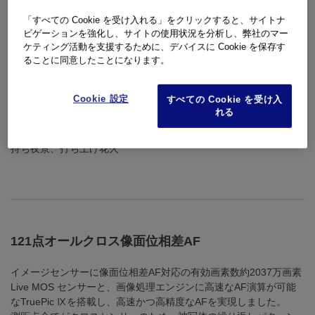
&スノー、パノラマ、HDR逆光補
チフォーカス撮影、文書
「すべての Cookie を受け入れる」をクリックすると、サイトナ
正
ビゲーションを強化し、サイトの使用状況を分析し、弊社のマー
ケティング活動を支援するために、デバイスに Cookie を保存す
ることに同意したことになります。
Cookie 設定
すべての Cookie を受け入
れる
夜景や光の軌跡を撮る
動きのあるものを撮る
光跡撮影、夜景、夜景&人物、手
スポーツ、キッズ、流し撮り
持ち夜景、打ち上げ花火
121点オールクロス像面位相差AF
イメージセンサーに像面位相差AF対応の有効画素数約2037万画素
Live MOS センサーと、画像処理エンジンに高速なAF演算が可能
なTruePic Ⅸを搭載し、高速かつ高精度なAFを実現しました。