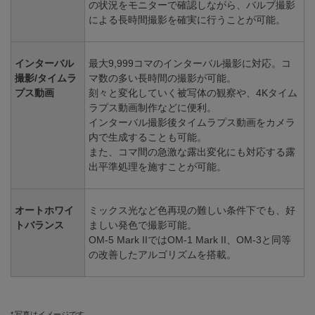
の状況をモニターで確認しながら、バルブ撮影
による長時間撮影を確実に行うことが可能。
インターバル
最大9,999コマのインターバル撮影に対応。コ
撮影/タイムラ
マ数の多い長時間の撮影が可能。
プス動画
刻々と変化していく被写体の観察や、4Kタイム
ラプス動画制作などに便利。
インターバル撮影後タイムラプス動画をカメラ
内で生成することも可能。
また、コマ間の急激な露出変化にも対応する露
出平準処理を施すことが可能。
オートホワイ
ミックス光など色再現の難しい条件下でも、好
トバランス
ましい発色で撮影可能。
OM-5 Mark IIではOM-1 Mark II、OM-3と同等
の改善したアルゴリズムを搭載。
写真はイメージです。