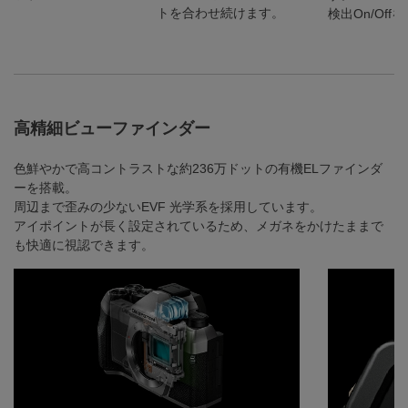
トを合わせ続けます。
検出On/Of
高精細ビューファインダー
色鮮やかで高コントラストな約236万ドットの有機ELファインダ
ーを搭載。
周辺まで歪みの少ないEVF 光学系を採用しています。
アイポイントが長く設定されているため、メガネをかけたままで
も快適に視認できます。