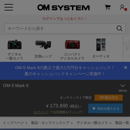
ログインでもっとおトクに！
デジタル
コンパクト
交換レンズ
オーディオ
双
一眼カメラ
デジタルカメラ
×
OM-5 Mark IIの購入で最大1万円分キャッシュバック！
夏のキャッシュバックキャンペーン実施中！
OM-5 Mark II
3年保証付き
オンラインストア限定
173,800
(税込)～
商品を購入する
ログイン
して会員価格をチェック!
トップページ
製品・オンラインストア
デジタル一眼カメラ
製品一覧 |