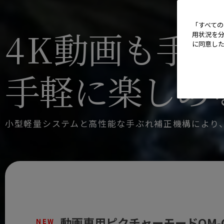
「すべての
4
K
動画も手持
用状況を分
に同意し
手軽に楽しめ
小型軽量システムと高性能な手ぶれ補正機構により
動画専用ピクチャーモードOM-Cin
NEW