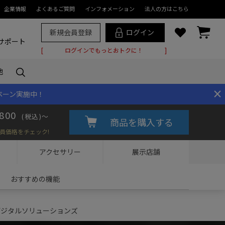
企業情報
よくあるご質問
インフォメーション
法人の方はこちら
新規会員登録
ログイン
サポート
ログインでもっとおトクに！
他
×
ペーン実施中！
800
(税込)～
商品を購入する
員価格をチェック!
アクセサリー
展示店舗
おすすめの機能
OMデジタルソリューションズ