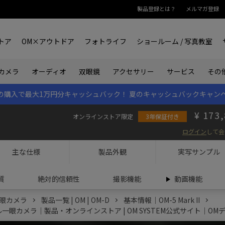
製品登録とは？
メルマガ登録
トア
OM×アウトドア
フォトライフ
ショールーム / 写真教室
双眼鏡
カメラ
オーディオ
アクセサリー
サービス
その
rk IIの購入で最大1万円分キャッシュバック！
夏のキャッシュバックキャン
173,
オンラインストア限定
3年保証付き
ログイン
して会
主な仕様
製品外観
実写
サンプル
質
絶対的信頼性
撮影機能
動画機能
眼カメラ
製品一覧 | OM | OM-D
基本情報｜OM-5 Mark II
デジタル一眼カメラ｜製品・オンラインストア | OM SYSTEM公式サイト｜