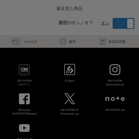
最近見た商品
履歴のオン／オフ
オン
カタログ
修理
取扱説明書
OM SYSTEM
OI.Share
OM SYSTEM
公式アプリ
(@omsystem.jp)
OM System
OM SYSTEM JP
OM SYSTEM note
(@OMSYSTEMJapan)
(@omsystem_jp)