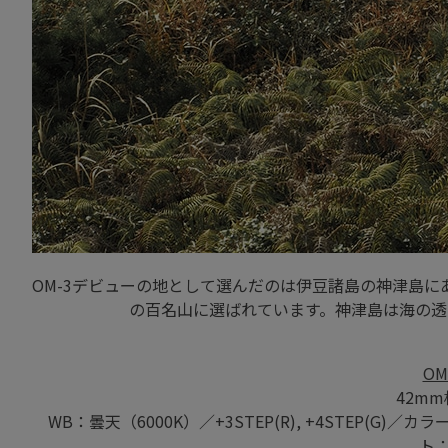
OM-3デビューの地として選んだのは伊豆諸島の神津島
の百名山に選ばれています。神津島は海の透
OM
42mm
WB：曇天（6000K）／+3STEP(R), +4STEP(
ト：