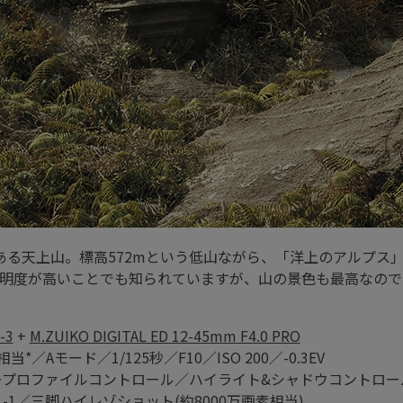
にある天上山。標高572mという低山ながら、「洋上のアルプス
明度が高いことでも知られていますが、山の景色も最高なので
-3
+
M.ZUIKO DIGITAL ED 12-45mm F4.0 PRO
相当*／Aモード／1/125秒／F10／ISO 200／-0.3EV
G)／カラープロファイルコントロール／ハイライト&シャドウコントロール：
-1／三脚ハイレゾショット(約8000万画素相当)