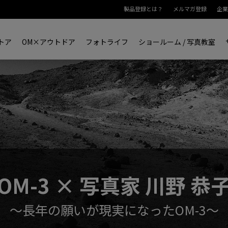
製品登録とは？
メルマガ登録
企業
トア
OM×アウトドア
フォトライフ
ショールーム / 写真教室
OM-3 × 写真家 川野 恭
～長年の願いが現実になったOM-3～