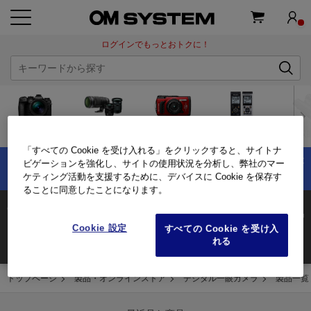
ログインでもっとおトクに！
デジタル
コンパクト
交換レンズ
オーディオ
双
一眼カメラ
デジタルカメラ
「すべての Cookie を受け入れる」をクリックすると、サイトナ
×
OM-5 Mark IIの購入で最大1万円分キャッシュバック！
ビゲーションを強化し、サイトの使用状況を分析し、弊社のマー
夏のキャッシュバックキャンペーン実施中！
ケティング活動を支援するために、デバイスに Cookie を保存す
ることに同意したことになります。
OM-1
Cookie 設定
すべての Cookie を受け入
れる
トップページ
製品・オンラインストア
デジタル一眼カメラ
製品一覧 |