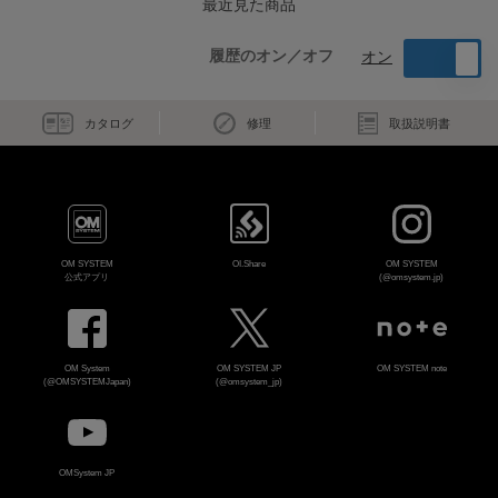
最近見た商品
履歴のオン／オフ
オン
カタログ
修理
取扱説明書
OM SYSTEM
OI.Share
OM SYSTEM
公式アプリ
(@omsystem.jp)
OM System
OM SYSTEM JP
OM SYSTEM note
(@OMSYSTEMJapan)
(@omsystem_jp)
OMSystem JP