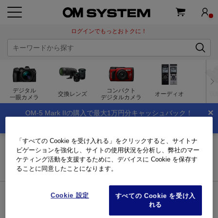
ログインでもっとおトクに！
デジタル
コンパクト
交換レンズ
オーディオ
双
一眼カメラ
デジタルカメラ
×
OM-5 Mark IIの購入で最大1万円分キャッシュバック！
夏のキャッシュバックキャンペーン実施中！
「すべての Cookie を受け入れる」をクリックすると、サイトナ
トップページ
ご利用ガイド
お買い物ガイド｜製品・オンラインストア
ビゲーションを強化し、サイトの使用状況を分析し、弊社のマー
ケティング活動を支援するために、デバイスに Cookie を保存す
お買い物ガイド
ることに同意したことになります。
Cookie 設定
すべての Cookie を受け入
2026年02月
れる