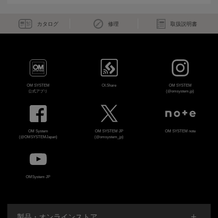
カタログ
修理
取扱説明書
OM SYSTEM
OI.Share
OM SYSTEM
公式アプリ
(@omsystem.jp)
OM System
OM SYSTEM JP
OM SYSTEM note
(@OMSYSTEMJapan)
(@omsystem_jp)
OMSystem JP
製品・オンラインストア