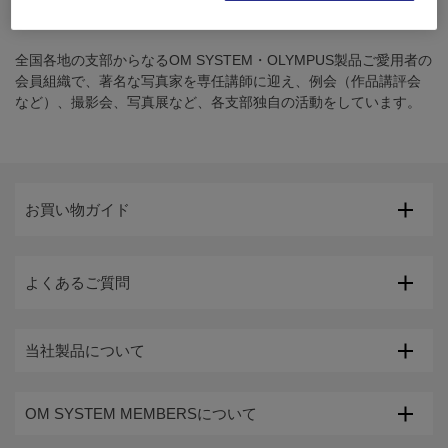
ズイコークラブ支部とはなんですか？
全国各地の支部からなるOM SYSTEM・OLYMPUS製品ご愛用者の
会員組織で、著名な写真家を専任講師に迎え、例会（作品講評会
など）、撮影会、写真展など、各支部独自の活動をしています。
お買い物ガイド
よくあるご質問
当社製品について
OM SYSTEM MEMBERSについて