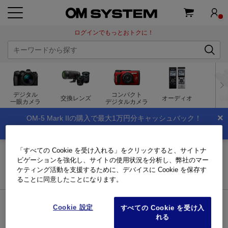
ログインでもっとおトクに！
デジタル
コンパクト
交換レンズ
オーディオ
双
一眼カメラ
デジタルカメラ
×
OM-5 Mark IIの購入で最大1万円分キャッシュバック！
夏のキャッシュバックキャンペーン実施中！
トップページ
ご利用ガイド
お買い物ガイド｜製品・オンラインストア
「すべての Cookie を受け入れる」をクリックすると、サイトナ
ビゲーションを強化し、サイトの使用状況を分析し、弊社のマー
ケティング活動を支援するために、デバイスに Cookie を保存す
お買い物ガイド
ることに同意したことになります。
組織について
Cookie 設定
すべての Cookie を受け入
れる