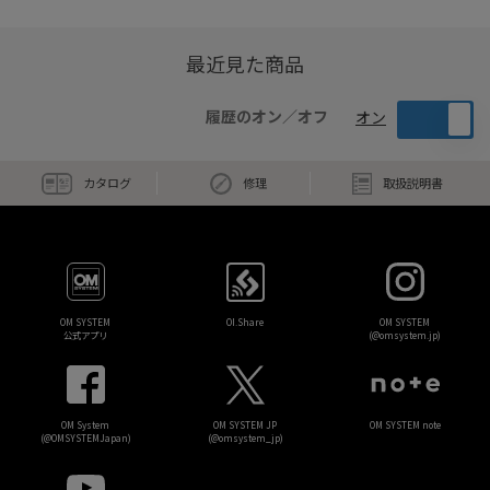
最近見た商品
履歴のオン／オフ
オン
カタログ
修理
取扱説明書
OM SYSTEM
OI.Share
OM SYSTEM
公式アプリ
(@omsystem.jp)
OM System
OM SYSTEM JP
OM SYSTEM note
(@OMSYSTEMJapan)
(@omsystem_jp)