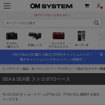
ログインでもっとおトクに！
デジタル
コンパクト
交換レンズ
オーディオ
双
一眼カメラ
デジタルカメラ
×
OM-5 Mark IIの購入で最大1万円分キャッシュバック！
夏のキャッシュバックキャンペーン実施中！
トップページ
製品・オンラインストア
アクセサリー
防水プロテクター関
SEA＆SEA製 ストロボYSベース
YS-D3 DUO を ショートアームPTSA-02、PTSA-03に接続する為の
ベースです