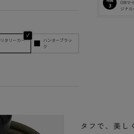
特典
OMマ
3
ジナル
リタリーカー
ハンターブラッ
ク