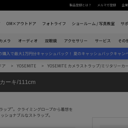
製品登録とは？
メルマガ登録
企業
ア
OM×アウトドア
フォトライフ
ショールーム / 写真教室
サ
カメラ
オーディオ
双眼鏡
アクセサリー
サービス
その
rk IIの購入で最大1万円分キャッシュバック！
夏のキャッシュバックキャン
ドア
>
YOSEMITE
>
YOSEMITE カメラストラップ/ミリタリーカー
ーキ/111cm
ラップ”。クライミングロープから着想を
ァッショナブルなストラップ。