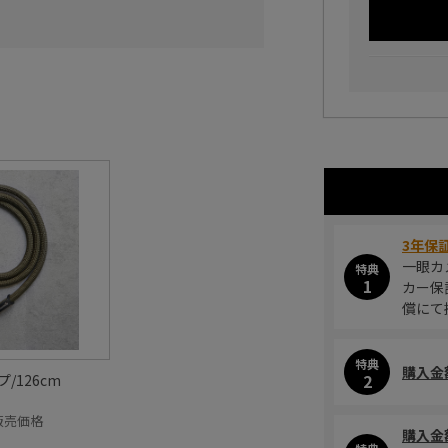
3年保
一眼カ
特典
1
カー保
償にて
特典
購入金
2
/126cm
E販売価格
購入金