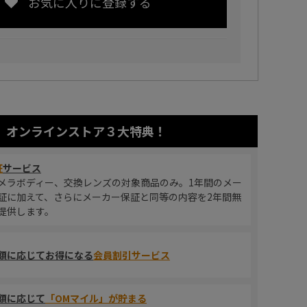
お気に入りに登録する
オンラインストア
３大特典！
証
サービス
メラボディー、交換レンズの対象商品のみ。1年間のメー
証に加えて、さらにメーカー保証と同等の内容を2年間無
提供します。
額に応じてお得になる
会員割引サービス
額に応じて
「OMマイル」が貯まる