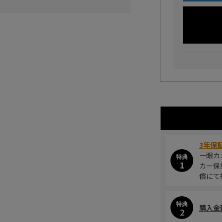
3年保
一眼カ
特典
1
カー保
償にて
特典
購入金
2