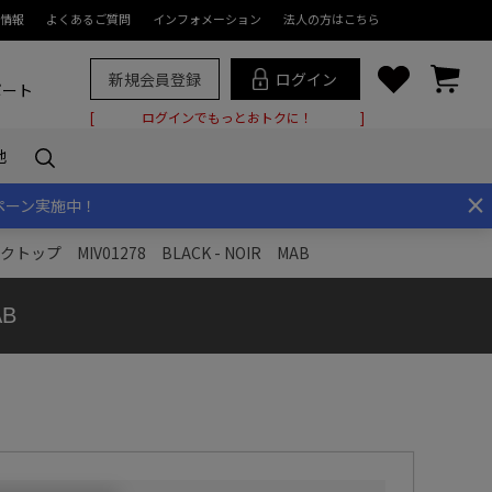
情報
よくあるご質問
インフォメーション
法人の方はこちら
新規会員登録
ログイン
ポート
ログインでもっとおトクに！
他
×
ペーン実施中！
 MIV01278 BLACK - NOIR MAB
B