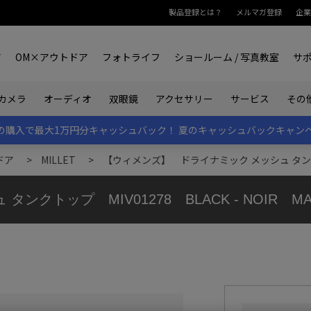
製品登録とは？
メルマガ登録
企業
ア
OM×アウトドア
フォトライフ
ショールーム / 写真教室
サ
カメラ
オーディオ
双眼鏡
アクセサリー
サービス
その
rk IIの購入で最大1万円分キャッシュバック！
夏のキャッシュバックキャン
ドア
>
MILLET
>
【ウィメンズ】 ドライナミック メッシュ タンクトップ
クトップ MIV01278 BLACK - NOIR MA