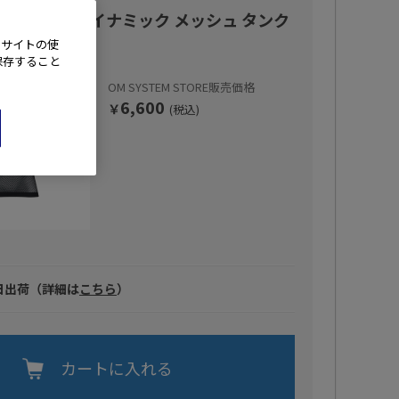
ンズ】 ドライナミック メッシュ タンク
IV01278
、サイトの使
保存すること
OM SYSTEM STORE販売価格
6,600
￥
(税込)
日出荷（詳細は
こちら
）
カートに入れる