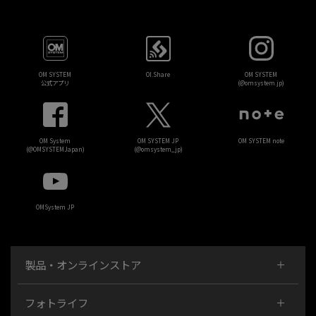
OM SYSTEM
OI.Share
OM SYSTEM
公式アプリ
(@omsystem.jp)
OM System
OM SYSTEM JP
OM SYSTEM note
(@OMSYSTEMJapan)
(@omsystem_jp)
OMSystem JP
製品・オンラインストア
フォトライフ