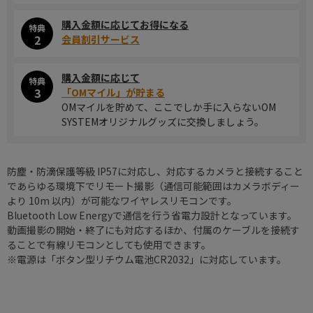
購入金額に応じてお得になる
特典
2
会員割引サービス
購入金額に応じて
特典
3
「OMマイル」が貯まる
OMマイルを貯めて、ここでしか手に入らないOM
SYSTEMオリジナルグッズに交換しましょう。
防塵・防滴保護等級 IP57に対応し、対応するカメラと接続すること
であらゆる環境下でリモート撮影（通信可能範囲はカメラボディー
より 10m 以内）が可能なワイヤレスリモコンです。
Bluetooth Low Energyで通信を行う省電力設計となっています。
動画撮影の開始・終了にも対応するほか、付属のケーブルを接続す
ることで有線リモコンとしても使用できます。
※電源は「ボタン型リチウム電池CR2032」に対応しています。