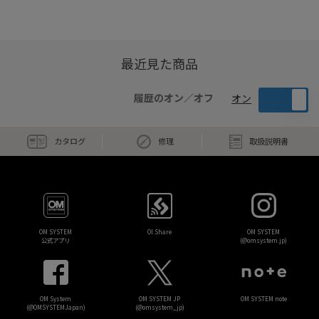
最近見た商品
履歴のオン／オフ
オン
カタログ
修理
取扱説明書
OM SYSTEM
OI.Share
OM SYSTEM
公式アプリ
(@omsystem.jp)
OM System
OM SYSTEM JP
OM SYSTEM note
(@OMSYSTEMJapan)
(@omsystem_jp)