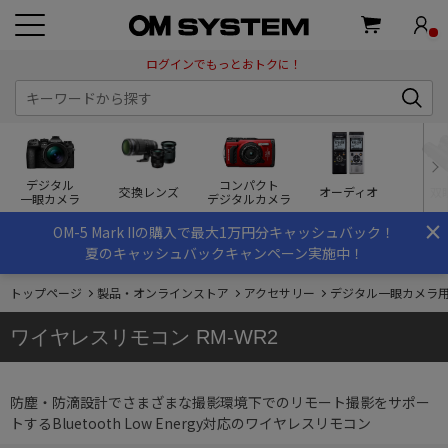
ログインでもっとおトクに！
デジタル
コンパクト
交換レンズ
オーディオ
双
一眼カメラ
デジタルカメラ
×
OM-5 Mark IIの購入で最大1万円分キャッシュバック！
夏のキャッシュバックキャンペーン実施中！
トップページ
製品・オンラインストア
アクセサリー
デジタル一眼カメラ
ワイヤレスリモコン RM-WR2
防塵・防滴設計でさまざまな撮影環境下でのリモート撮影をサポー
トするBluetooth Low Energy対応のワイヤレスリモコン