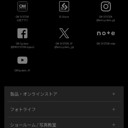
OM SYSTEM
OI.Share
OM SYSTEM
公式アプリ
(@omsystem.jp)
OM System
OM SYSTEM JP
OM SYSTEM note
(@OMSYSTEMJapan)
(@omsystem_jp)
OMSystem JP
製品・オンラインストア
フォトライフ
ショールーム / 写真教室