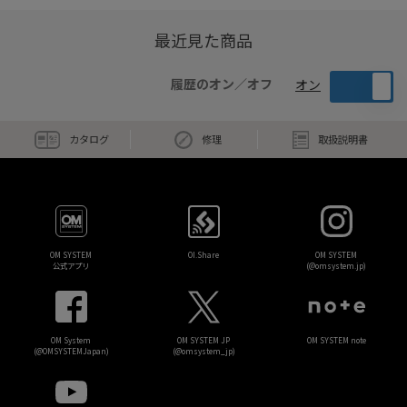
最近見た商品
履歴のオン／オフ
オン
カタログ
修理
取扱説明書
OM SYSTEM
OI.Share
OM SYSTEM
公式アプリ
(@omsystem.jp)
OM System
OM SYSTEM JP
OM SYSTEM note
(@OMSYSTEMJapan)
(@omsystem_jp)