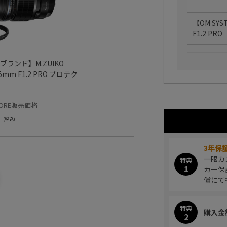
【OM SYS
F1.2 PRO
Mブランド】M.ZUIKO
 45mm F1.2 PRO プロテク
STORE販売価格
(税込)
3年保
一眼カ
特典
1
カー保
償にて
特典
購入金
2