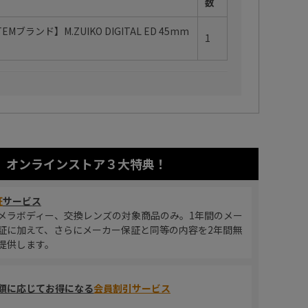
数
TEMブランド】M.ZUIKO DIGITAL ED 45mm
1
オンラインストア
３大特典！
証
サービス
メラボディー、交換レンズの対象商品のみ。1年間のメー
証に加えて、さらにメーカー保証と同等の内容を2年間無
提供します。
額に応じてお得になる
会員割引サービス