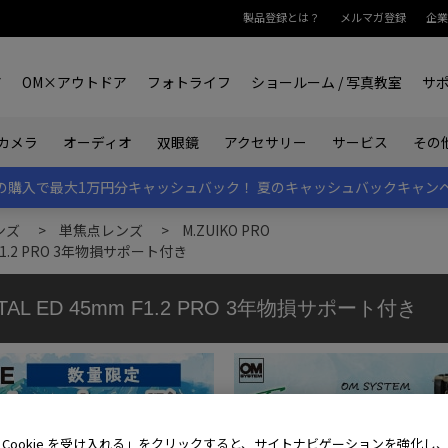
製品登録とは？
メルマガ登録
企業
ア
OM×アウトドア
フォトライフ
ショールーム / 写真教室
サ
カメラ
オーディオ
双眼鏡
アクセサリー
サービス
その
rk IIの購入で最大1万円分キャッシュバック！
夏のキャッシュバックキャン
ンズ
>
単焦点レンズ
>
M.ZUIKO PRO
m F1.2 PRO 3年物損サポート付き
TAL ED 45mm F1.2 PRO 3年物損サポート付き
 Cookie を受け入れる」をクリックすると、サイトナビゲーションを強化し