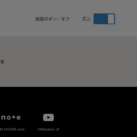
オン
履歴のオン／オフ
明書
M SYSTEM note
OMSystem JP