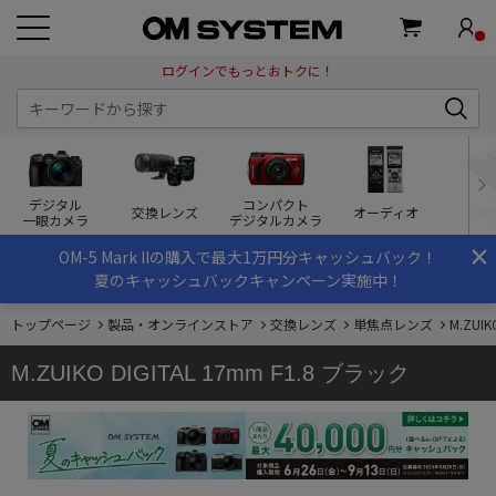
ログインでもっとおトクに！
デジタル
コンパクト
交換レンズ
オーディオ
双
一眼カメラ
デジタルカメラ
×
OM-5 Mark IIの購入で最大1万円分キャッシュバック！
夏のキャッシュバックキャンペーン実施中！
トップページ
製品・オンラインストア
交換レンズ
単焦点レンズ
M.ZUIK
M.ZUIKO DIGITAL 17mm F1.8 ブラック