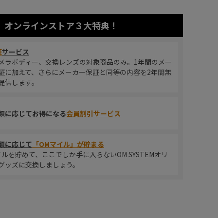
オンラインストア
３大特典！
証
サービス
メラボディー、交換レンズの対象商品のみ。1年間のメー
証に加えて、さらにメーカー保証と同等の内容を2年間無
提供します。
額に応じてお得になる
会員割引サービス
額に応じて
「OMマイル」が貯まる
イルを貯めて、ここでしか手に入らないOM SYSTEMオリ
グッズに交換しましょう。