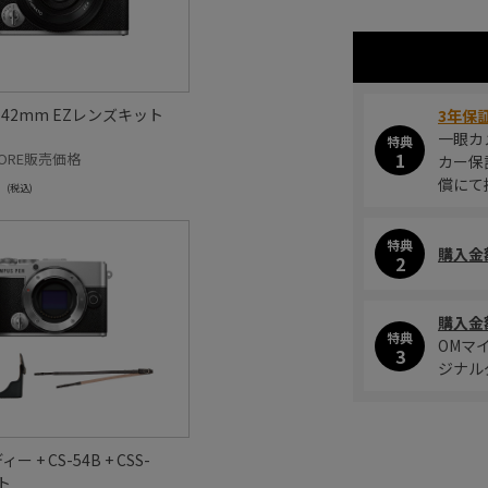
14-42mm EZレンズキット
3年保
一眼カ
特典
1
STORE販売価格
カー保
償にて
(税込)
特典
購入金
2
購入金
特典
OMマ
3
ジナル
ィー + CS-54B + CSS-
ット