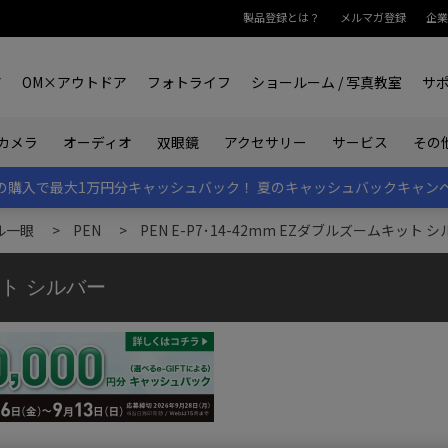
製品登録とは？
メルマガ登録
企業
ア
OM×アウトドア
フォトライフ
ショールーム / 写真教室
サ
カメラ
オーディオ
双眼鏡
アクセサリー
サービス
その
rk IIの購入で最大1万円分キャッシュバック！
夏のキャッシュバックキャン
ル一眼
>
PEN
>
PEN E-P7･14-42mm EZダブルズームキット 
キット シルバー