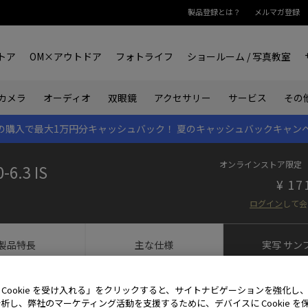
製品登録とは？
メルマガ登録
トア
OM×アウトドア
フォトライフ
ショールーム / 写真教室
双眼鏡
カメラ
オーディオ
アクセサリー
サービス
その
rk IIの購入で最大1万円分キャッシュバック！
夏のキャッシュバックキャン
オンラインストア限定
-6.3 IS
17
ログイン
して会
製品特長
主な仕様
実写
サン
M.ZUIKO
M.ZUIKO DIGITAL ED 100-400mm F5.0-6.3 IS
 Cookie を受け入れる」をクリックすると、サイトナビゲーションを強化し
F5.0-6.3 IS｜M.ZUIKO｜ズームレンズ｜交換レンズ｜製品・オンラインストア
析し、弊社のマーケティング活動を支援するために、デバイスに Cookie を