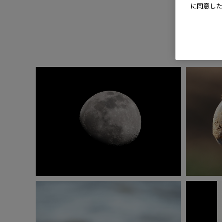
に同意し
E-M1 Mark Ⅲ
ISO800
1/400秒
F13
-0.7EV