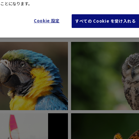
たことになります。
実写サンプル
Cookie 設定
すべての Cookie を受け入れる
E-M1 Mark Ⅲ
E-M1 Mark Ⅲ
ISO200
1/160秒
F8.0
ISO500
1/250秒
F6.3