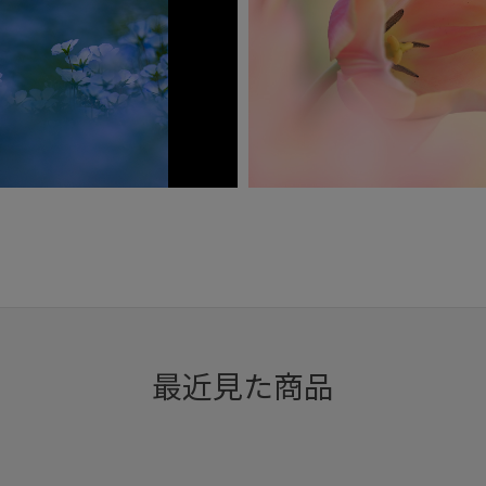
撮影：黒柳昌樹
撮影：黒柳昌樹
OM-1
OM-1
ISO200
1/1250秒
F6.3
ISO320
1/640秒
F6.3
撮影：坂口夢華
撮影：坂口夢華
最近見た商品