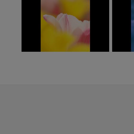
撮影：萩原史郎
OM-1
ISO200
1/800秒
F6.0
撮影：坂口夢華