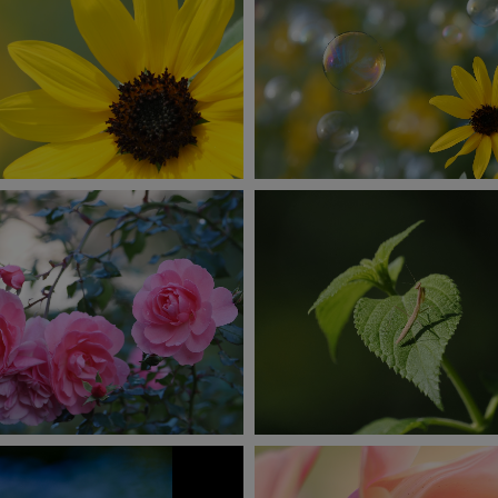
撮影：菅原貴徳
撮影：田中博
E-M1X
E-M1X
SO400
1/500秒
F6.3
+0.7EV
ISO800
1/1250秒
F6.3
撮影：高橋渉
撮影：高橋渉
OM-1
OM-1
SO800
1/250秒
F6.0
+0.3EV
ISO3200
1/6400秒
F6.3