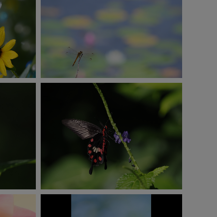
撮影：田中博
E-M1 Mark Ⅲ
ISO250
1/400秒
F5.9
0.7EV
撮影：萩原史郎
OM-1
ISO3200
1/5000秒
F6.3