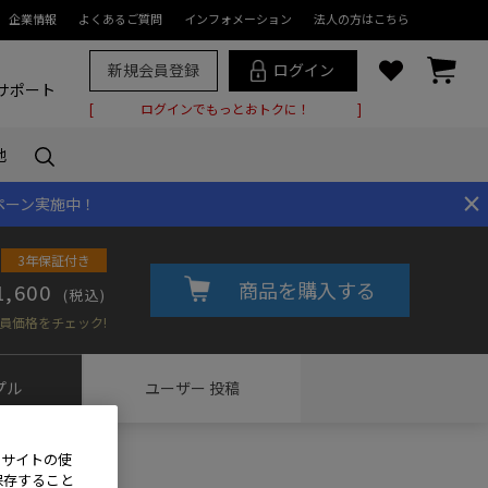
企業情報
よくあるご質問
インフォメーション
法人の方はこちら
新規会員登録
ログイン
サポート
ログインでもっとおトクに！
他
×
ペーン実施中！
3年保証付き
商品を購入する
1,600
(税込)
員価格をチェック!
プル
ユーザー
投稿
、サイトの使
保存すること