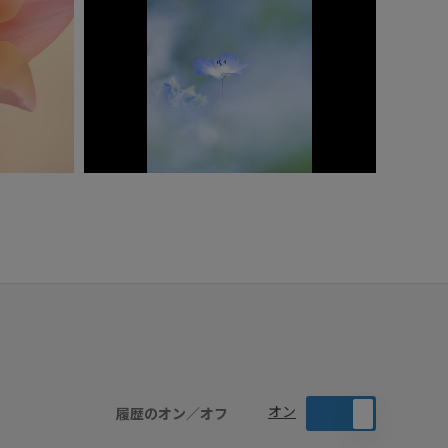
撮影：黒柳昌樹
OM-1
ISO200
1/160秒
F6.3
+1.7EV
撮影：坂口夢華
オン
履歴のオン／オフ