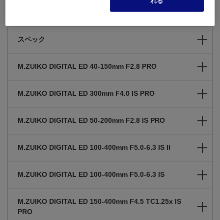
れる
主な仕様
スペック
M.ZUIKO DIGITAL ED 40-150mm F2.8 PRO
M.ZUIKO DIGITAL ED 300mm F4.0 IS PRO
M.ZUIKO DIGITAL ED 50-200mm F2.8 IS PRO
M.ZUIKO DIGITAL ED 100-400mm F5.0-6.3 IS II
M.ZUIKO DIGITAL ED 100-400mm F5.0-6.3 IS
M.ZUIKO DIGITAL ED 150-400mm F4.5 TC1.25x IS
PRO