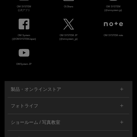
OM SYSTEM
OI.Share
OM SYSTEM
公式アプリ
(@omsystem.jp)
OM System
OM SYSTEM JP
OM SYSTEM note
(@OMSYSTEMJapan)
(@omsystem_jp)
OMSystem JP
製品・オンラインストア
フォトライフ
ショールーム / 写真教室