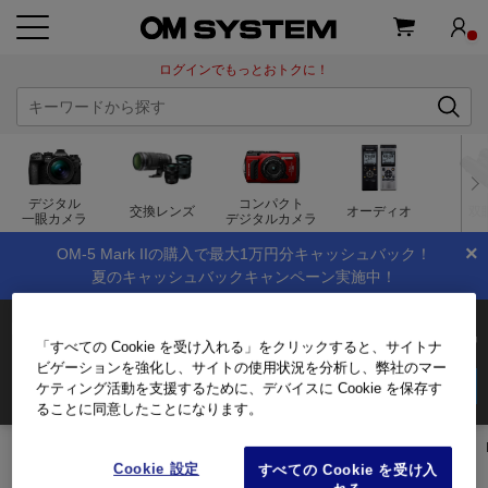
ログインでもっとおトクに！
デジタル
コンパクト
交換レンズ
オーディオ
双
一眼カメラ
デジタルカメラ
×
OM-5 Mark IIの購入で最大1万円分キャッシュバック！
夏のキャッシュバックキャンペーン実施中！
M.ZUIKO DIGITAL 2x Teleconverter MC-20
「すべての Cookie を受け入れる」をクリックすると、サイトナ
ビゲーションを強化し、サイトの使用状況を分析し、弊社のマー
45,100
(税込)
商品を購入する
ケティング活動を支援するために、デバイスに Cookie を保存す
ログイン
して会員価格をチェック!
ることに同意したことになります。
トップページ
製品・オンラインストア
交換レンズ
コンバーター
Cookie 設定
すべての Cookie を受け入