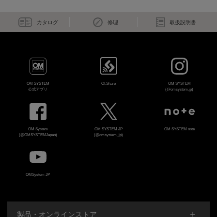
カタログ
修理
取扱説明書
OM SYSTEM
OI.Share
OM SYSTEM
公式アプリ
(@omsystem.jp)
OM System
OM SYSTEM JP
OM SYSTEM note
(@OMSYSTEMJapan)
(@omsystem_jp)
OMSystem JP
製品・オンラインストア