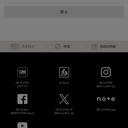
戻る
カタログ
修理
取扱説明書
OM SYSTEM
OI.Share
OM SYSTEM
公式アプリ
(@omsystem.jp)
OM System
OM SYSTEM JP
OM SYSTEM note
(@OMSYSTEMJapan)
(@omsystem_jp)