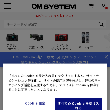
ログインでもっとおトクに！
デジタル
コンパクト
交換レンズ
オーディオ
双
一眼カメラ
デジタルカメラ
×
OM-5 Mark IIの購入で最大1万円分キャッシュバック！
夏のキャッシュバックキャンペーン実施中！
トップページ
修理進捗照会
「すべての Cookie を受け入れる」をクリックすると、サイトナ
ビゲーションを強化し、サイトの使用状況を分析し、弊社のマー
修理進捗照会
ケティング活動を支援するために、デバイスに Cookie を保存す
ることに同意したことになります。
修理品の状況をご確認いただけます
Cookie 設定
すべての Cookie を受け入
会員のお客様
れる