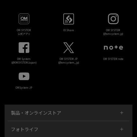
OM SYSTEM
OI.Share
OM SYSTEM
公式アプリ
(@omsystem.jp)
OM System
OM SYSTEM JP
OM SYSTEM note
(@OMSYSTEMJapan)
(@omsystem_jp)
OMSystem JP
製品・オンラインストア
フォトライフ