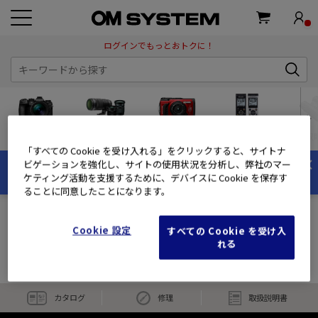
ログインでもっとおトクに！
デジタル
コンパクト
交換レンズ
オーディオ
双
一眼カメラ
デジタルカメラ
「すべての Cookie を受け入れる」をクリックすると、サイトナ
×
ビゲーションを強化し、サイトの使用状況を分析し、弊社のマー
OM-5 Mark IIの購入で最大1万円分キャッシュバック！
ケティング活動を支援するために、デバイスに Cookie を保存す
夏のキャッシュバックキャンペーン実施中！
ることに同意したことになります。
トップページ
ネイチャーマクロ
Cookie 設定
すべての Cookie を受け入
れる
ネイチャーマクロ
カタログ
修理
取扱説明書