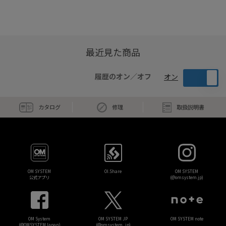
最近見た商品
履歴のオン／オフ
オン
カタログ
修理
取扱説明書
OM SYSTEM
OI.Share
OM SYSTEM
公式アプリ
(@omsystem.jp)
OM System
OM SYSTEM JP
OM SYSTEM note
(@OMSYSTEMJapan)
(@omsystem_jp)