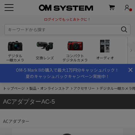
ログインでもっとおトクに！
デジタル
コンパクト
交換レンズ
オーディオ
双
一眼カメラ
デジタルカメラ
×
OM-5 Mark IIの購入で最大1万円分キャッシュバック！
夏のキャッシュバックキャンペーン実施中！
トップページ
製品・オンラインストア
アクセサリー
デジタル一眼カメラ
ACアダプターAC-5
ACアダプター