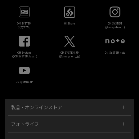
OM SYSTEM
OI.Share
OM SYSTEM
公式アプリ
(@omsystem.jp)
OM System
OM SYSTEM JP
OM SYSTEM note
(@OMSYSTEMJapan)
(@omsystem_jp)
OMSystem JP
製品・オンラインストア
フォトライフ