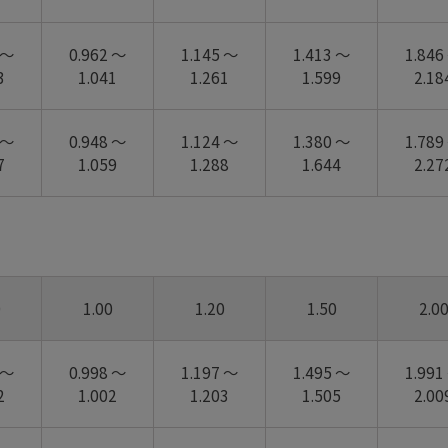
 ～
0.962 ～
1.145 ～
1.413 ～
1.846
3
1.041
1.261
1.599
2.18
 ～
0.948 ～
1.124 ～
1.380 ～
1.789
7
1.059
1.288
1.644
2.27
0
1.00
1.20
1.50
2.0
 ～
0.998 ～
1.197 ～
1.495 ～
1.991
2
1.002
1.203
1.505
2.00