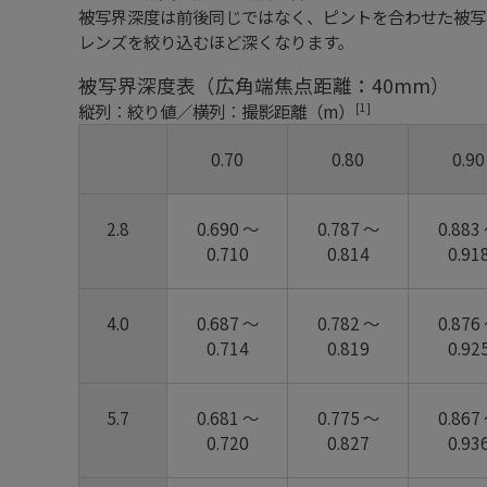
被写界深度は前後同じではなく、ピントを合わせた被写
レンズを絞り込むほど深くなります。
被写界深度表（広角端焦点距離：40mm）
[1]
縦列：絞り値／横列：撮影距離（m）
0.70
0.80
0.90
2.8
0.690 ～
0.787 ～
0.883
0.710
0.814
0.91
4.0
0.687 ～
0.782 ～
0.876
0.714
0.819
0.92
5.7
0.681 ～
0.775 ～
0.867
0.720
0.827
0.93