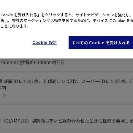
 Cookie を受け入れる」をクリックすると、サイトナビゲーションを強化し
主な仕様
析し、弊社のマーケティング活動を支援するために、デバイスに Cookie を
たことになります。
Cookie 設定
すべての Cookie を受け入れる
m（35mm判換算80-300mm相当）
（非球面EDレンズ1枚、非球面レンズ2枚、スーパーEDレンズ1枚、
成図
ート
TEM（OLYMPUS）製防滴ボディと組み合わせたときに性能を発揮し