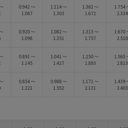
 ～
0.942 ～
1.114 ～
1.362 ～
1.754
2
1.067
1.303
1.672
2.334
 ～
0.920 ～
1.082 ～
1.313 ～
1.670
6
1.098
1.351
1.757
2.510
 ～
0.891 ～
1.041 ～
1.250 ～
1.565
2
1.145
1.427
1.893
2.813
 ～
0.854 ～
0.988 ～
1.171 ～
1.439
9
1.221
1.552
2.131
3.403