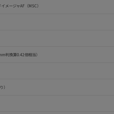
イメージャAF（MSC）
5mm判換算0.42倍相当）
絞り）