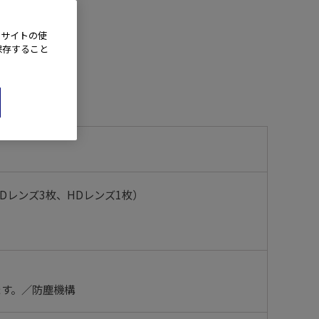
、サイトの使
保存すること
EDレンズ3枚、HDレンズ1枚）
ます。／防塵機構