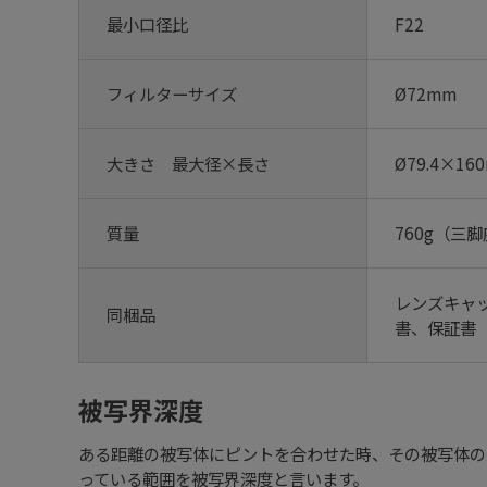
最小口径比
F22
フィルターサイズ
Ø72mm
大きさ 最大径×長さ
Ø79.4×16
質量
760g（三
レンズキャッ
同梱品
書、保証書
被写界深度
ある距離の被写体にピントを合わせた時、その被写体の
っている範囲を被写界深度と言います。