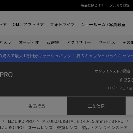
製品登録とは？
メルマガ登録
トア
OM×アウトドア
フォトライフ
ショールーム / 写真教室
双眼鏡
カメラ
オーディオ
アクセサリー
サービス
その
rk IIの購入で最大1万円分キャッシュバック！
夏のキャッシュバックキャン
オンラインストア限定
 PRO
22
ログイン
して会
製品特長
主な仕様
M.ZUIKO PRO
M.ZUIKO DIGITAL ED 40-150mm F2.8 PRO
.8 PRO｜M.ZUIKO PRO｜ズームレンズ｜交換レンズ｜製品・オンラインストア