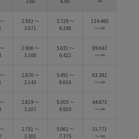
0
3.00
6.00
∞
 ～
2.932 ～
5.729 ～
124.460
1
3.071
6.298
～ ∞
 ～
2.906 ～
5.631 ～
89.642
3
3.100
6.422
～ ∞
 ～
2.870 ～
5.491 ～
63.382
1
3.143
6.616
～ ∞
 ～
2.819 ～
5.305 ～
44.873
8
3.207
6.910
～ ∞
 ～
2.751 ～
5.062 ～
31.771
7
3.301
7.375
～ ∞