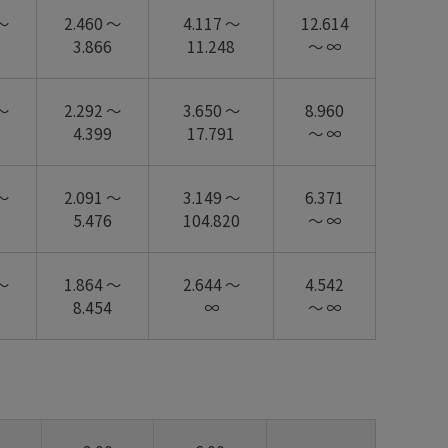
 ～
2.460 ～
4.117 ～
12.614
3.866
11.248
～ ∞
 ～
2.292 ～
3.650 ～
8.960
4.399
17.791
～ ∞
 ～
2.091 ～
3.149 ～
6.371
5.476
104.820
～ ∞
 ～
1.864 ～
2.644 ～
4.542
8.454
∞
～ ∞