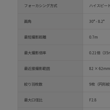
フォーカシング方式
ハイスピード
画角
30° - 8.2°
最短撮影距離
0.7m
最大撮影倍率
0.21倍（3
最近接撮影範囲
82 × 62mm
絞り羽枚数
9枚（円形
最大口径比
F2.8