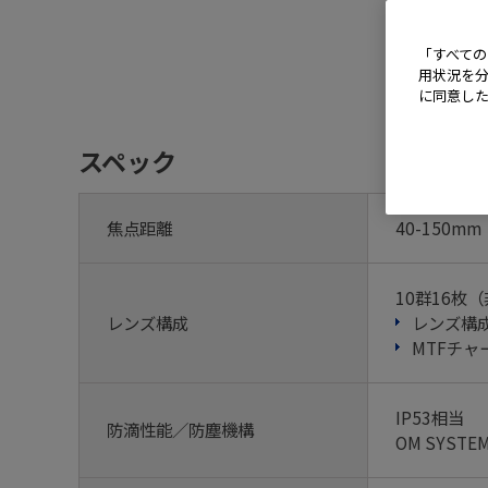
「すべての
用状況を分
に同意し
スペック
焦点距離
40-150m
10群16枚
レンズ構成
レンズ構
MTFチャ
IP53相当
防滴性能／防塵機構
OM SYS