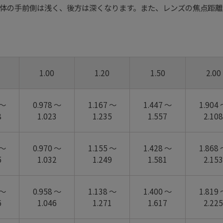
体の手前側は浅く、後方は深くなります。また、レンズの焦点距離
1.00
1.20
1.50
2.00
 ～
0.978 ～
1.167 ～
1.447 ～
1.904
8
1.023
1.235
1.557
2.108
 ～
0.970 ～
1.155 ～
1.428 ～
1.868
5
1.032
1.249
1.581
2.153
 ～
0.958 ～
1.138 ～
1.400 ～
1.819
6
1.046
1.271
1.617
2.225