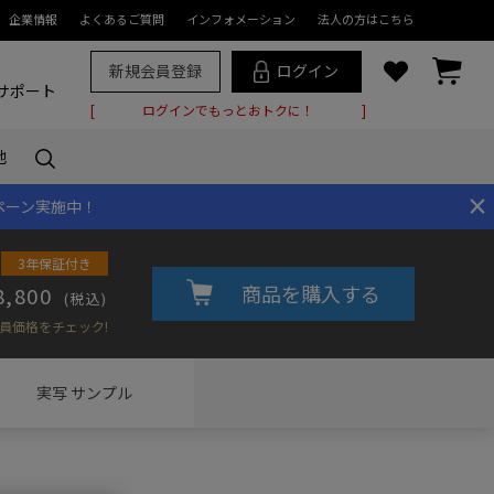
企業情報
よくあるご質問
インフォメーション
法人の方はこちら
新規会員登録
ログイン
サポート
ログインでもっとおトクに！
他
×
ペーン実施中！
3年保証付き
商品を購入する
8,800
(税込)
員価格をチェック!
実写
サンプル