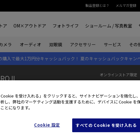
製品登録とは？
メルマガ登録
トア
OM×アウトドア
フォトライフ
ショールーム / 写真教室
双眼鏡
カメラ
オーディオ
アクセサリー
サービス
その
rk IIの購入で最大1万円分キャッシュバック！
夏のキャッシュバックキャン
オンラインストア限定
RO II
10
ログイン
して会
 Cookie を受け入れる」をクリックすると、サイトナビゲーションを強化し
析し、弊社のマーケティング活動を支援するために、デバイスに Cookie を
たことになります。
製品特長
主な仕様
Cookie 設定
すべての Cookie を受け入れる
M.ZUIKO PRO
M.ZUIKO DIGITAL ED 12-40mm F2.8 PRO II
.8 PRO II｜M.ZUIKO PRO｜ズームレンズ｜交換レンズ｜製品・オンラインス