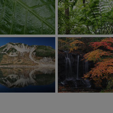
OM-1 Mark II
OM-1 Mark II
SO200
1/100秒
F4.5
0.0EV
ISO200
1/80秒
F3.2
+1.0
手持ちハイレゾショット
手持ちハイレゾショット
撮影：清水哲朗
撮影：清水哲朗
E-M1 Mark Ⅲ
OM-1
1/200 秒
F8.0
-0.7EV
A (絞り優先)
ISO200
1/3 秒
F8.0
0.0E
M (マニュアル) 三脚ハイレ