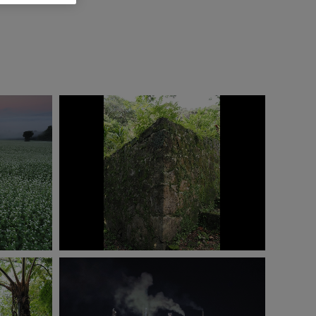
OM-1 Mark II
V
ISO400
1/40秒
F6.3
-0.7EV
）
三脚ハイレゾショット
撮影：清水哲朗