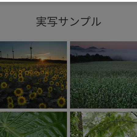
実写サンプル
OM-1 Mark II
OM-1 Mark II
SO400
1/100秒
F5.6
0.0EV
ISO400
1/5秒
F5.6
0.0E
イブGND撮影（ND8/Hard）
ライブGND撮影（ND8/Soft
撮影：喜多規子
撮影：喜多規子