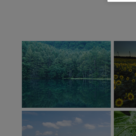
OM-1 Mark II
ISO400
1/15秒
F5.6
0.0EV
I
手持ちハイレゾショット
ラ
撮影：福田 健太郎