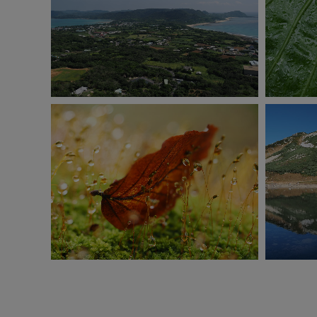
OM-1 Mark II
ISO200
1/1250秒
F5.6
-0.3EV
I
三脚ハイレゾショット
撮影：清水哲朗
OM-1
ISO400
1/40 秒
F4.0
0.0EV
M (マニュアル)
ISO200