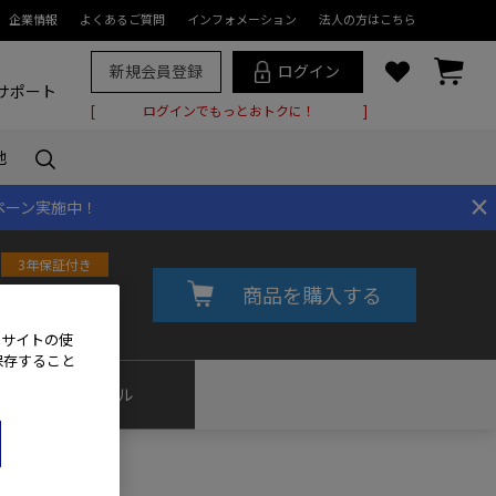
企業情報
よくあるご質問
インフォメーション
法人の方はこちら
新規会員登録
ログイン
サポート
ログインでもっとおトクに！
他
×
ペーン実施中！
3年保証付き
商品を購入する
7,800
(税込)
員価格をチェック!
、サイトの使
保存すること
実写
サンプル
トア