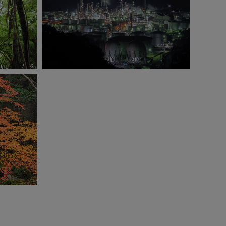
OM-1 Mark II
EV
ISO6400
1秒
F11.0
0.0EV
撮影：藤原嘉騎
V
ゾ