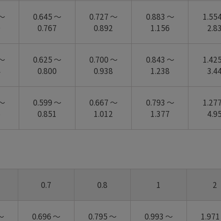
 ～
0.645 ～
0.727 ～
0.883 ～
1.55
0
0.767
0.892
1.156
2.8
 ～
0.625 ～
0.700 ～
0.843 ～
1.42
4
0.800
0.938
1.238
3.4
 ～
0.599 ～
0.667 ～
0.793 ～
1.27
5
0.851
1.012
1.377
4.9
0.7
0.8
1
2
～
0.696 ～
0.795 ～
0.993 ～
1.971