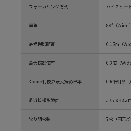
フォーカシング方式
ハイスピード
画角
84°（Wide）
最短撮影距離
0.15m（Wid
最大撮影倍率
0.3倍（Wide
35mm判換算最大撮影倍率
0.6倍相当（W
最近接撮影範囲
57.7 x 43.
絞り羽枚数
7枚（円形