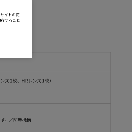
、サイトの使
保存すること
ンズ 2枚、HRレンズ 1枚）
ます。／防塵機構