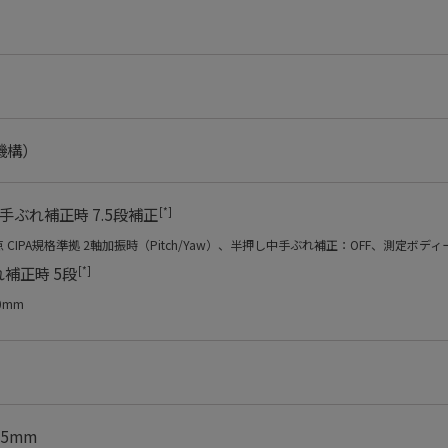
機構）
[*]
手ぶれ補正時 7.5段補正
点 CIPA規格準拠 2軸加振時（Pitch/Yaw）、半押し中手ぶれ補正：OFF、測定ボディー：
[*]
補正時 5段
0mm
6.5mm