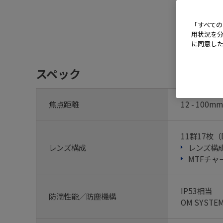
「すべての
用状況を分
に同意し
スペック
焦点距離
12 - 100
11群17枚
レンズ構成
レンズ構
MTFチャ
IP53相当
防滴性能／防塵機構
OM SYS