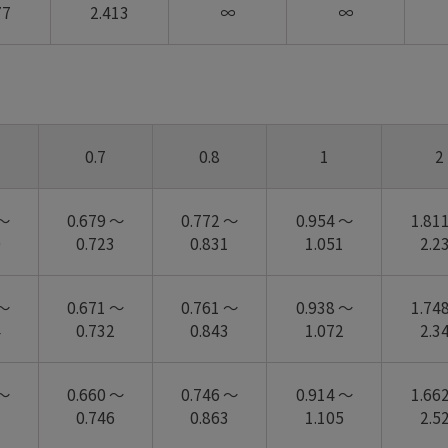
77
2.413
∞
∞
0.7
0.8
1
2
 ～
0.679 ～
0.772 ～
0.954 ～
1.81
0
0.723
0.831
1.051
2.2
 ～
0.671 ～
0.761 ～
0.938 ～
1.74
4
0.732
0.843
1.072
2.3
 ～
0.660 ～
0.746 ～
0.914 ～
1.66
1
0.746
0.863
1.105
2.5