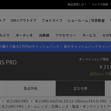
製品登録とは？
メルマガ登録
トア
OM×アウトドア
フォトライフ
ショールーム / 写真教室
双眼鏡
カメラ
オーディオ
アクセサリー
サービス
その
rk IIの購入で最大1万円分キャッシュバック！
夏のキャッシュバックキャン
オンラインストア限定
IS PRO
21
ログイン
して会
製品特長
主な仕様
M.ZUIKO PRO
M.ZUIKO DIGITAL ED 12-100mm F4.0 IS PRO
0 IS PRO｜M.ZUIKO PRO｜ズームレンズ｜交換レンズ｜製品・オンラインストア