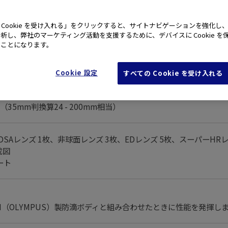
 Cookie を受け入れる」をクリックすると、サイトナビゲーションを強化し
主な仕様
析し、弊社のマーケティング活動を支援するために、デバイスに Cookie を
たことになります。
Cookie 設定
すべての Cookie を受け入れる
mm（35mm判換算24 - 200mm相当）
（DSAレンズ 1枚、非球面レンズ 3枚、EDレンズ 5枚、スーパーHRレ
成図
ート
TEM（OLYMPUS）製防滴ボディと組み合わせたときに性能を発揮し