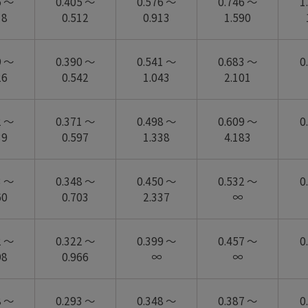
5 ～
0.405 ～
0.576 ～
0.746 ～
1
18
0.512
0.913
1.590
9 ～
0.390 ～
0.541 ～
0.683 ～
0
26
0.542
1.043
2.101
2 ～
0.371 ～
0.498 ～
0.609 ～
0
39
0.597
1.338
4.183
3 ～
0.348 ～
0.450 ～
0.532 ～
0
60
0.703
2.337
∞
2 ～
0.322 ～
0.399 ～
0.457 ～
0
98
0.966
∞
∞
8 ～
0.293 ～
0.348 ～
0.387 ～
0