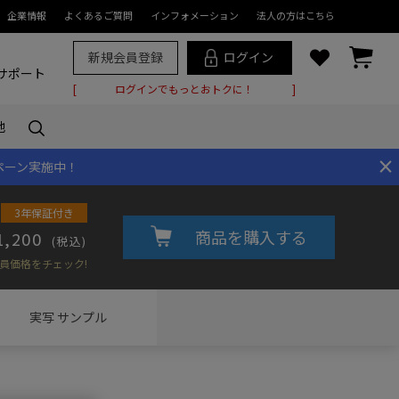
企業情報
よくあるご質問
インフォメーション
法人の方はこちら
新規会員登録
ログイン
サポート
ログインでもっとおトクに！
他
×
ペーン実施中！
3年保証付き
商品を購入する
1,200
(税込)
員価格をチェック!
実写
サンプル